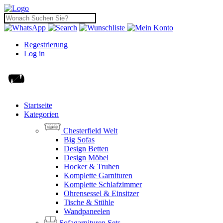
Regestrierung
Log in
Startseite
Kategorien
Chesterfield Welt
Big Sofas
Design Betten
Design Möbel
Hocker & Truhen
Komplette Garnituren
Komplette Schlafzimmer
Ohrensessel & Einsitzer
Tische & Stühle
Wandpaneelen
Sofagarnituren Sets