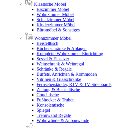
Klassische Möbel
Esszimmer Möbel
Wohnzimmer Möbel
Schlafzimmer Möbel
Kinderzimmer Möbel
Büromöbel & Sonstiges
Wohnzimmer Möbel
Beistelltisch
Bücherschränke & Ablagen
Komplette Wohnzimmer Einrichtung
Sessel & Einsitzer
Weinschrank & Weinregal
Schränke & Regale
Buffets, Anrichten & Kommoden
Vitrinen & Glasschränke
Fernseherständer, RTV & TV Sideboards
Zeitung & Beistelltische
Couchtische
Fußhocker & Truhen
Konsolentische
Spiegel
Trennwand Regale
Wohnwände & Anbauwände