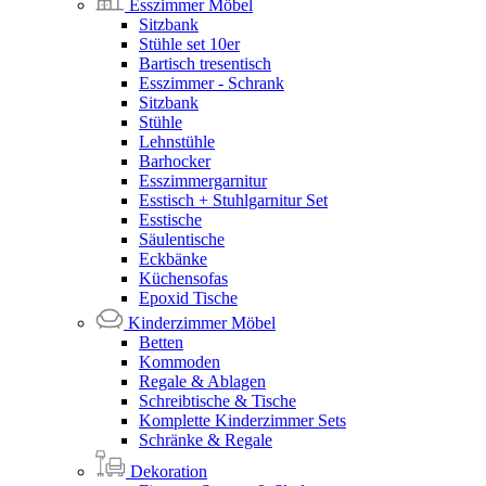
Esszimmer Möbel
Sitzbank
Stühle set 10er
Bartisch tresentisch
Esszimmer - Schrank
Sitzbank
Stühle
Lehnstühle
Barhocker
Esszimmergarnitur
Esstisch + Stuhlgarnitur Set
Esstische
Säulentische
Eckbänke
Küchensofas
Epoxid Tische
Kinderzimmer Möbel
Betten
Kommoden
Regale & Ablagen
Schreibtische & Tische
Komplette Kinderzimmer Sets
Schränke & Regale
Dekoration