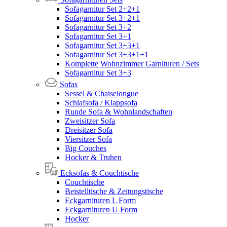
Sofagarnitur Set 2+2+1
Sofagarnitur Set 3+2+1
Sofagarnitur Set 3+2
Sofagarnitur Set 3+1
Sofagarnitur Set 3+3+1
Sofagarnitur Set 3+3+1+1
Komplette Wohnzimmer Garnituren / Sets
Sofagarnitur Set 3+3
Sofas
Sessel & Chaiselongue
Schlafsofa / Klappsofa
Runde Sofa & Wohnlandschaften
Zweisitzer Sofa
Dreisitzer Sofa
Viersitzer Sofa
Big Couches
Hocker & Truhen
Ecksofas & Couchtische
Couchtische
Beistelltische & Zeitungstische
Eckgarnituren L Form
Eckgarnituren U Form
Hocker