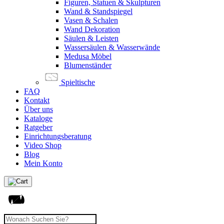
Figuren, Statuen & Skulpturen
Wand & Standspiegel
Vasen & Schalen
Wand Dekoration
Säulen & Leisten
Wassersäulen & Wasserwände
Medusa Möbel
Blumenständer
Spieltische
FAQ
Kontakt
Über uns
Kataloge
Ratgeber
Einrichtungsberatung
Video Shop
Blog
Mein Konto