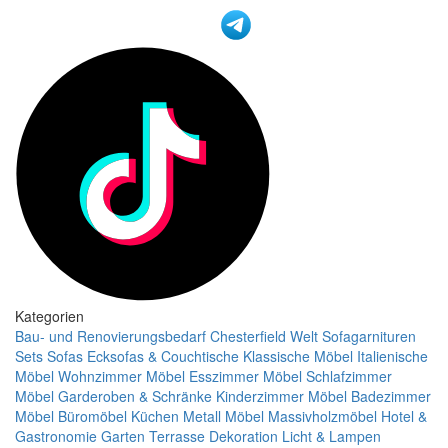
Kategorien
Bau- und Renovierungsbedarf
Chesterfield Welt
Sofagarnituren
Sets
Sofas
Ecksofas & Couchtische
Klassische Möbel
Italienische
Möbel
Wohnzimmer Möbel
Esszimmer Möbel
Schlafzimmer
Möbel
Garderoben & Schränke
Kinderzimmer Möbel
Badezimmer
Möbel
Büromöbel
Küchen
Metall Möbel
Massivholzmöbel
Hotel &
Gastronomie
Garten Terrasse
Dekoration
Licht & Lampen