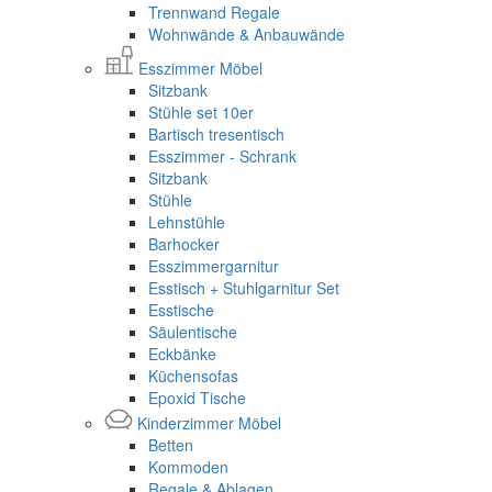
Trennwand Regale
Wohnwände & Anbauwände
Esszimmer Möbel
Sitzbank
Stühle set 10er
Bartisch tresentisch
Esszimmer - Schrank
Sitzbank
Stühle
Lehnstühle
Barhocker
Esszimmergarnitur
Esstisch + Stuhlgarnitur Set
Esstische
Säulentische
Eckbänke
Küchensofas
Epoxid Tische
Kinderzimmer Möbel
Betten
Kommoden
Regale & Ablagen