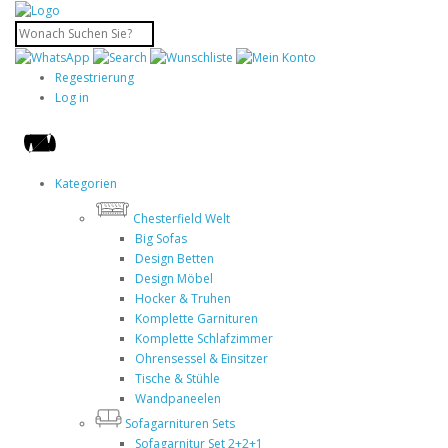
Regestrierung
Log in
Kategorien
Chesterfield Welt
Big Sofas
Design Betten
Design Möbel
Hocker & Truhen
Komplette Garnituren
Komplette Schlafzimmer
Ohrensessel & Einsitzer
Tische & Stühle
Wandpaneelen
Sofagarnituren Sets
Sofagarnitur Set 2+2+1