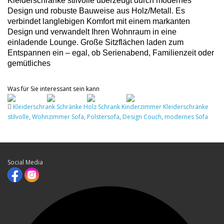
Kleiderschränke stilvolle überzeugt durch modernes
Design und robuste Bauweise aus Holz/Metall. Es
verbindet langlebigen Komfort mit einem markanten
Design und verwandelt Ihren Wohnraum in eine
einladende Lounge. Große Sitzflächen laden zum
Entspannen ein – egal, ob Serienabend, Familienzeit oder
gemütliches
Was für Sie interessant sein kann
Kleiderschrank Schränke Holz Schrank Kinderzimmer Kleiderschränke
stilvolle
,
Wohnzimmer Sofa
,
Polstersofa
,
Design Couch
,
modernes Sofa
Social Media