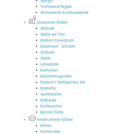
Spiegel
Trennwand Regale
Wohnwände & Anbauwände
Esszimmer Möbel
Sitzbank
Stühle set 10er
Bartisch tresentisch
Esszimmer - Schrank
Sitzbank
Stühle
Lehnstühle
Barhocker
Esszimmergarnitur
Esstisch + Stuhlgarnitur Set
Esstische
Säulentische
Eckbänke
Küchensofas
Epoxid Tische
Kinderzimmer Möbel
Betten
Kommoden