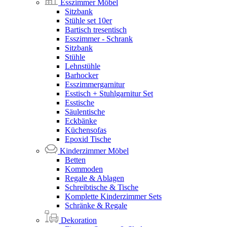
Esszimmer Möbel
Sitzbank
Stühle set 10er
Bartisch tresentisch
Esszimmer - Schrank
Sitzbank
Stühle
Lehnstühle
Barhocker
Esszimmergarnitur
Esstisch + Stuhlgarnitur Set
Esstische
Säulentische
Eckbänke
Küchensofas
Epoxid Tische
Kinderzimmer Möbel
Betten
Kommoden
Regale & Ablagen
Schreibtische & Tische
Komplette Kinderzimmer Sets
Schränke & Regale
Dekoration