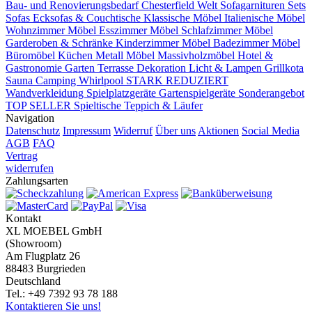
Bau- und Renovierungsbedarf
Chesterfield Welt
Sofagarnituren Sets
Sofas
Ecksofas & Couchtische
Klassische Möbel
Italienische Möbel
Wohnzimmer Möbel
Esszimmer Möbel
Schlafzimmer Möbel
Garderoben & Schränke
Kinderzimmer Möbel
Badezimmer Möbel
Büromöbel
Küchen
Metall Möbel
Massivholzmöbel
Hotel &
Gastronomie
Garten Terrasse
Dekoration
Licht & Lampen
Grillkota
Sauna Camping Whirlpool
STARK REDUZIERT
Wandverkleidung
Spielplatzgeräte Gartenspielgeräte
Sonderangebot
TOP SELLER
Spieltische
Teppich & Läufer
Navigation
Datenschutz
Impressum
Widerruf
Über uns
Aktionen
Social Media
AGB
FAQ
Vertrag
widerrufen
Zahlungsarten
Kontakt
XL MOEBEL GmbH
(Showroom)
Am Flugplatz 26
88483 Burgrieden
Deutschland
Tel.: +49 7392 93 78 188
Kontaktieren Sie uns!