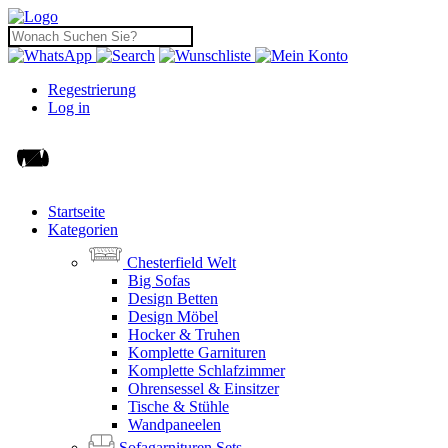
Regestrierung
Log in
Startseite
Kategorien
Chesterfield Welt
Big Sofas
Design Betten
Design Möbel
Hocker & Truhen
Komplette Garnituren
Komplette Schlafzimmer
Ohrensessel & Einsitzer
Tische & Stühle
Wandpaneelen
Sofagarnituren Sets