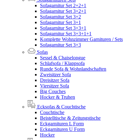
Sofagarnitur Set 2+2+1
Sofagarnitur Set 3+2+1
Sofagarnitur Set 3+2
Sofagarnitur Set 3+1
Sofagarnitur Set 3+3+1
Sofagarnitur Set 3+3+1+1
Komplette Wohnzimmer Garnituren / Sets
Sofagarnitur Set 3+3
Sofas
Sessel & Chaiselongue
Schlafsofa / Klappsofa
Runde Sofa & Wohnlandschaften
Zweisitzer Sofa
Dreisitzer Sofa
Viersitzer Sofa
Big Couches
Hocker & Truhen
Ecksofas & Couchtische
Couchtische
Beistelltische & Zeitungstische
Eckgarnituren L Form
Eckgarnituren U Form
Hocker