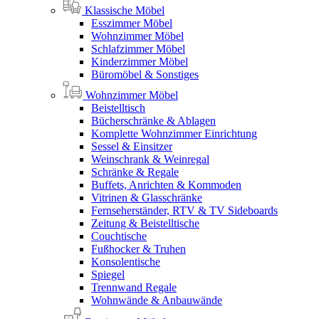
Klassische Möbel
Esszimmer Möbel
Wohnzimmer Möbel
Schlafzimmer Möbel
Kinderzimmer Möbel
Büromöbel & Sonstiges
Wohnzimmer Möbel
Beistelltisch
Bücherschränke & Ablagen
Komplette Wohnzimmer Einrichtung
Sessel & Einsitzer
Weinschrank & Weinregal
Schränke & Regale
Buffets, Anrichten & Kommoden
Vitrinen & Glasschränke
Fernseherständer, RTV & TV Sideboards
Zeitung & Beistelltische
Couchtische
Fußhocker & Truhen
Konsolentische
Spiegel
Trennwand Regale
Wohnwände & Anbauwände