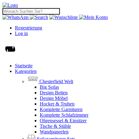
Regestrierung
Log in
Startseite
Kategorien
Chesterfield Welt
Big Sofas
Design Betten
Design Möbel
Hocker & Truhen
Komplette Garnituren
Komplette Schlafzimmer
Ohrensessel & Einsitzer
Tische & Stühle
Wandpaneelen
Sofagarnituren Sets