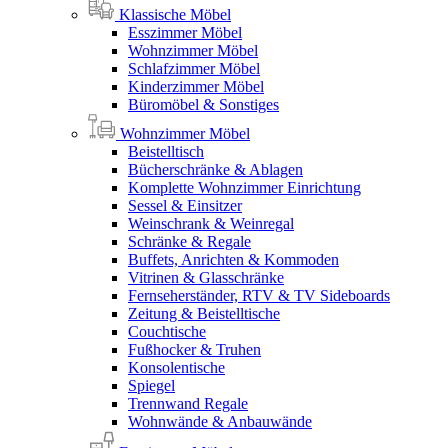
Klassische Möbel
Esszimmer Möbel
Wohnzimmer Möbel
Schlafzimmer Möbel
Kinderzimmer Möbel
Büromöbel & Sonstiges
Wohnzimmer Möbel
Beistelltisch
Bücherschränke & Ablagen
Komplette Wohnzimmer Einrichtung
Sessel & Einsitzer
Weinschrank & Weinregal
Schränke & Regale
Buffets, Anrichten & Kommoden
Vitrinen & Glasschränke
Fernseherständer, RTV & TV Sideboards
Zeitung & Beistelltische
Couchtische
Fußhocker & Truhen
Konsolentische
Spiegel
Trennwand Regale
Wohnwände & Anbauwände