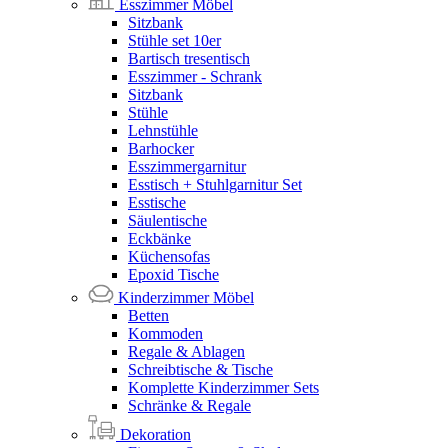
Esszimmer Möbel
Sitzbank
Stühle set 10er
Bartisch tresentisch
Esszimmer - Schrank
Sitzbank
Stühle
Lehnstühle
Barhocker
Esszimmergarnitur
Esstisch + Stuhlgarnitur Set
Esstische
Säulentische
Eckbänke
Küchensofas
Epoxid Tische
Kinderzimmer Möbel
Betten
Kommoden
Regale & Ablagen
Schreibtische & Tische
Komplette Kinderzimmer Sets
Schränke & Regale
Dekoration