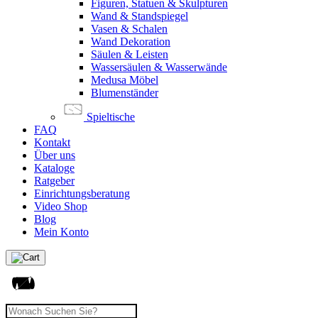
Figuren, Statuen & Skulpturen
Wand & Standspiegel
Vasen & Schalen
Wand Dekoration
Säulen & Leisten
Wassersäulen & Wasserwände
Medusa Möbel
Blumenständer
Spieltische
FAQ
Kontakt
Über uns
Kataloge
Ratgeber
Einrichtungsberatung
Video Shop
Blog
Mein Konto