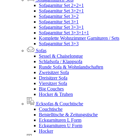
Sofagarnitur Set 2+2+1
Sofagarnitur Set 3+2+1
Sofagarnitur Set 3+2
Sofagarnitur Set 3+1
Sofagarnitur Set 3+3+1
Sofagarnitur Set 3+3+1+1
Komplette Wohnzimmer Garnituren / Sets
Sofagarnitur Set 3+3
Sofas
Sessel & Chaiselongue
Schlafsofa / Klappsofa
Runde Sofa & Wohnlandschaften
Zweisitzer Sofa
Dreisitzer Sofa
Viersitzer Sofa
Big Couches
Hocker & Truhen
Ecksofas & Couchtische
Couchtische
Beistelltische & Zeitungstische
Eckgarnituren L Form
Eckgarnituren U Form
Hocker