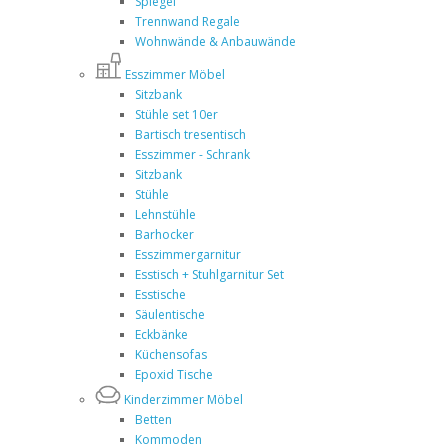
Spiegel
Trennwand Regale
Wohnwände & Anbauwände
Esszimmer Möbel
Sitzbank
Stühle set 10er
Bartisch tresentisch
Esszimmer - Schrank
Sitzbank
Stühle
Lehnstühle
Barhocker
Esszimmergarnitur
Esstisch + Stuhlgarnitur Set
Esstische
Säulentische
Eckbänke
Küchensofas
Epoxid Tische
Kinderzimmer Möbel
Betten
Kommoden