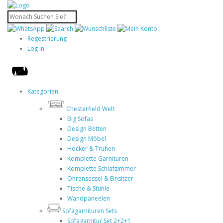
Regestrierung
Log in
Kategorien
Chesterfield Welt
Big Sofas
Design Betten
Design Möbel
Hocker & Truhen
Komplette Garnituren
Komplette Schlafzimmer
Ohrensessel & Einsitzer
Tische & Stühle
Wandpaneelen
Sofagarnituren Sets
Sofagarnitur Set 2+2+1