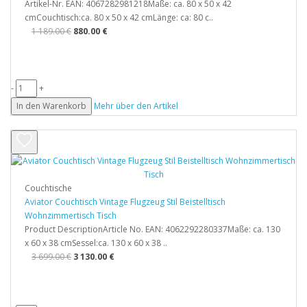
Artikel-Nr. EAN: 4067282981218Maße: ca. 80 x 50 x 42
cmCouchtisch:ca. 80 x 50 x 42 cmLänge: ca: 80 c..
1 189.00 €
880.00 €
-
+
In den Warenkorb
Mehr über den Artikel
Couchtische
Aviator Couchtisch Vintage Flugzeug Stil Beistelltisch
Wohnzimmertisch Tisch
Product DescriptionArticle No. EAN: 4062292280337Maße: ca. 130
x 60 x 38 cmSessel:ca. 130 x 60 x 38 ..
3 699.00 €
3 130.00 €