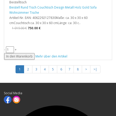
Beistelltisch
Beistell Rund Tisch Couchtisch Design Metall Holz Gold Sofa
Wohnzimmer Tische
Artikel-Nr. EAN: 4062292127830Maße: ca. 30 x 30 x 60
cmCouchtisch:ca. 30 x 30 x 60 cmLänge: ca: 30 c..
1 019.00 €
750.00 €
-
+
In den Warenkorb
Mehr über den Artikel
1
2
3
4
5
6
7
8
>
>|
Social Media