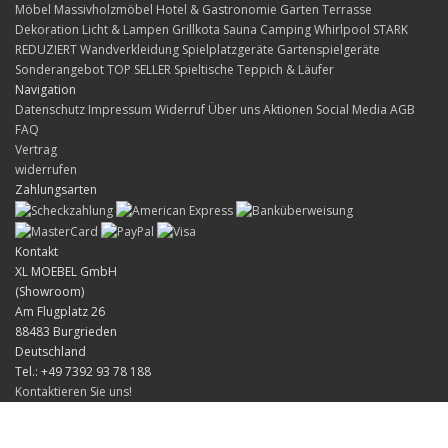
Möbel
Massivholzmöbel
Hotel & Gastronomie
Garten Terrasse
Dekoration
Licht & Lampen
Grillkota Sauna Camping Whirlpool
STARK
REDUZIERT
Wandverkleidung
Spielplatzgeräte Gartenspielgeräte
Sonderangebot
TOP SELLER
Spieltische
Teppich & Läufer
Navigation
Datenschutz
Impressum
Widerruf
Über uns
Aktionen
Social Media
AGB
FAQ
Vertrag
widerrufen
Zahlungsarten
Kontakt
XL MOEBEL GmbH
(Showroom)
Am Flugplatz 26
88483 Burgrieden
Deutschland
Tel.: +49 7392 93 78 188
Kontaktieren Sie uns!