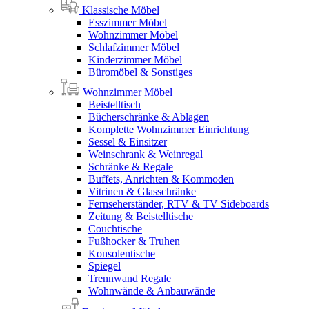
Klassische Möbel
Esszimmer Möbel
Wohnzimmer Möbel
Schlafzimmer Möbel
Kinderzimmer Möbel
Büromöbel & Sonstiges
Wohnzimmer Möbel
Beistelltisch
Bücherschränke & Ablagen
Komplette Wohnzimmer Einrichtung
Sessel & Einsitzer
Weinschrank & Weinregal
Schränke & Regale
Buffets, Anrichten & Kommoden
Vitrinen & Glasschränke
Fernseherständer, RTV & TV Sideboards
Zeitung & Beistelltische
Couchtische
Fußhocker & Truhen
Konsolentische
Spiegel
Trennwand Regale
Wohnwände & Anbauwände