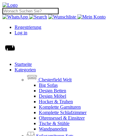
Regestrierung
Log in
Startseite
Kategorien
Chesterfield Welt
Big Sofas
Design Betten
Design Möbel
Hocker & Truhen
Komplette Garnituren
Komplette Schlafzimmer
Ohrensessel & Einsitzer
Tische & Stühle
Wandpaneelen
Sofagarnituren Sets