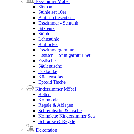
Esszimmer Möbel
Sitzbank
Stühle set 10er
Bartisch tresentisch
Esszimmer - Schrank
Sitzbank
Stühle
Lehnstühle
Barhocker
Esszimmergarnitur
Esstisch + Stuhlgarnitur Set
Esstische
Säulentische
Eckbänke
Küchensofas
Epoxid Tische
Kinderzimmer Möbel
Betten
Kommoden
Regale & Ablagen
Schreibtische & Tische
Komplette Kinderzimmer Sets
Schränke & Regale
Dekoration