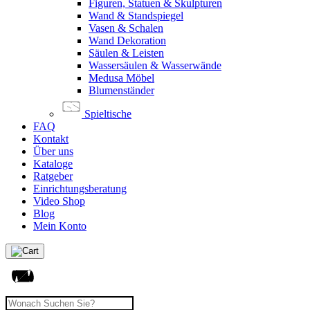
Figuren, Statuen & Skulpturen
Wand & Standspiegel
Vasen & Schalen
Wand Dekoration
Säulen & Leisten
Wassersäulen & Wasserwände
Medusa Möbel
Blumenständer
Spieltische
FAQ
Kontakt
Über uns
Kataloge
Ratgeber
Einrichtungsberatung
Video Shop
Blog
Mein Konto