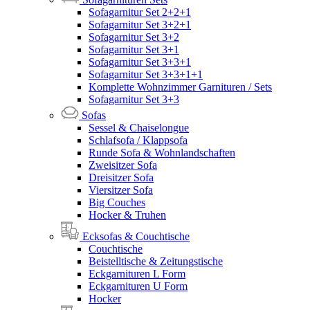
Sofagarnitur Set 2+2+1
Sofagarnitur Set 3+2+1
Sofagarnitur Set 3+2
Sofagarnitur Set 3+1
Sofagarnitur Set 3+3+1
Sofagarnitur Set 3+3+1+1
Komplette Wohnzimmer Garnituren / Sets
Sofagarnitur Set 3+3
Sofas
Sessel & Chaiselongue
Schlafsofa / Klappsofa
Runde Sofa & Wohnlandschaften
Zweisitzer Sofa
Dreisitzer Sofa
Viersitzer Sofa
Big Couches
Hocker & Truhen
Ecksofas & Couchtische
Couchtische
Beistelltische & Zeitungstische
Eckgarnituren L Form
Eckgarnituren U Form
Hocker