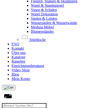
Figuren, Statuen & Skulpturen
Wand & Standspiegel
Vasen & Schalen
Wand Dekoration
Säulen & Leisten
Wassersäulen & Wasserwände
Medusa Möbel
Blumenständer
Spieltische
FAQ
Kontakt
Über uns
Kataloge
Ratgeber
Einrichtungsberatung
Video Shop
Blog
Mein Konto