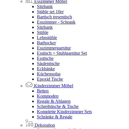
Esszimmer Möbel
Sitzbank
Stühle set 10er
Bartisch tresentisch
Esszimmer - Schrank
Sitzbank
Stühle
Lehnstühle
Barhocker
Esszimmergarnitur
Esstisch + Stuhlgarnitur Set
Esstische
Säulentische
Eckbänke
Küchensofas
Epoxid Tische
Kinderzimmer Möbel
Betten
Kommoden
Regale & Ablagen
Schreibtische & Tische
Komplette Kinderzimmer Sets
Schränke & Regale
Dekoration