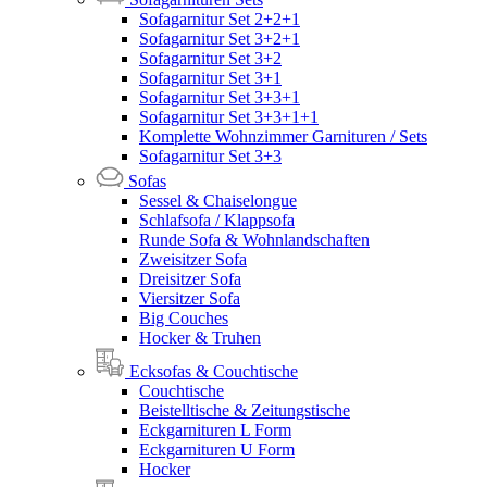
Sofagarnitur Set 2+2+1
Sofagarnitur Set 3+2+1
Sofagarnitur Set 3+2
Sofagarnitur Set 3+1
Sofagarnitur Set 3+3+1
Sofagarnitur Set 3+3+1+1
Komplette Wohnzimmer Garnituren / Sets
Sofagarnitur Set 3+3
Sofas
Sessel & Chaiselongue
Schlafsofa / Klappsofa
Runde Sofa & Wohnlandschaften
Zweisitzer Sofa
Dreisitzer Sofa
Viersitzer Sofa
Big Couches
Hocker & Truhen
Ecksofas & Couchtische
Couchtische
Beistelltische & Zeitungstische
Eckgarnituren L Form
Eckgarnituren U Form
Hocker