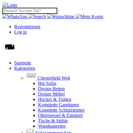
Regestrierung
Log in
Startseite
Kategorien
Chesterfield Welt
Big Sofas
Design Betten
Design Möbel
Hocker & Truhen
Komplette Garnituren
Komplette Schlafzimmer
Ohrensessel & Einsitzer
Tische & Stühle
Wandpaneelen
Sofagarnituren Sets