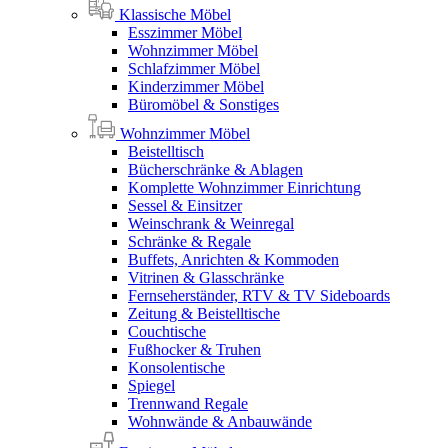
Klassische Möbel
Esszimmer Möbel
Wohnzimmer Möbel
Schlafzimmer Möbel
Kinderzimmer Möbel
Büromöbel & Sonstiges
Wohnzimmer Möbel
Beistelltisch
Bücherschränke & Ablagen
Komplette Wohnzimmer Einrichtung
Sessel & Einsitzer
Weinschrank & Weinregal
Schränke & Regale
Buffets, Anrichten & Kommoden
Vitrinen & Glasschränke
Fernseherständer, RTV & TV Sideboards
Zeitung & Beistelltische
Couchtische
Fußhocker & Truhen
Konsolentische
Spiegel
Trennwand Regale
Wohnwände & Anbauwände