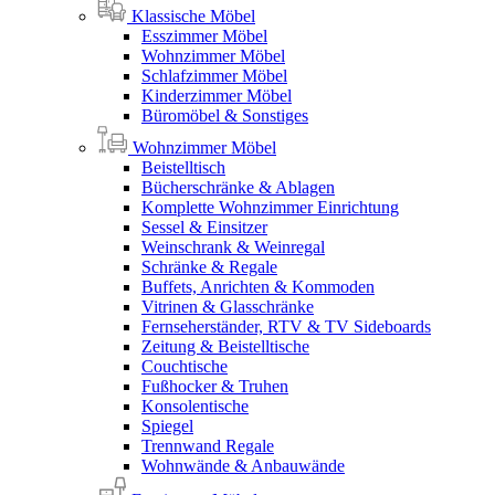
Klassische Möbel
Esszimmer Möbel
Wohnzimmer Möbel
Schlafzimmer Möbel
Kinderzimmer Möbel
Büromöbel & Sonstiges
Wohnzimmer Möbel
Beistelltisch
Bücherschränke & Ablagen
Komplette Wohnzimmer Einrichtung
Sessel & Einsitzer
Weinschrank & Weinregal
Schränke & Regale
Buffets, Anrichten & Kommoden
Vitrinen & Glasschränke
Fernseherständer, RTV & TV Sideboards
Zeitung & Beistelltische
Couchtische
Fußhocker & Truhen
Konsolentische
Spiegel
Trennwand Regale
Wohnwände & Anbauwände