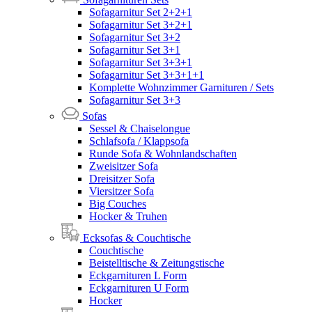
Sofagarnitur Set 2+2+1
Sofagarnitur Set 3+2+1
Sofagarnitur Set 3+2
Sofagarnitur Set 3+1
Sofagarnitur Set 3+3+1
Sofagarnitur Set 3+3+1+1
Komplette Wohnzimmer Garnituren / Sets
Sofagarnitur Set 3+3
Sofas
Sessel & Chaiselongue
Schlafsofa / Klappsofa
Runde Sofa & Wohnlandschaften
Zweisitzer Sofa
Dreisitzer Sofa
Viersitzer Sofa
Big Couches
Hocker & Truhen
Ecksofas & Couchtische
Couchtische
Beistelltische & Zeitungstische
Eckgarnituren L Form
Eckgarnituren U Form
Hocker