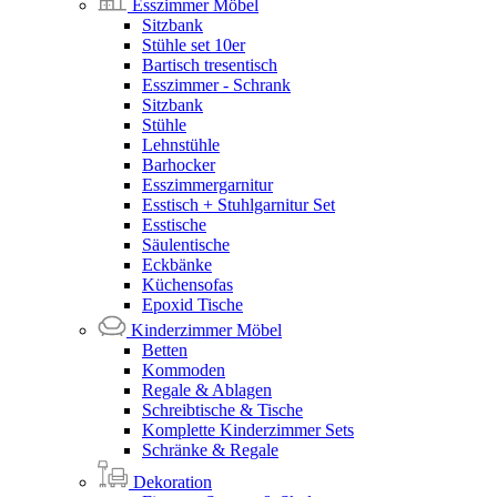
Esszimmer Möbel
Sitzbank
Stühle set 10er
Bartisch tresentisch
Esszimmer - Schrank
Sitzbank
Stühle
Lehnstühle
Barhocker
Esszimmergarnitur
Esstisch + Stuhlgarnitur Set
Esstische
Säulentische
Eckbänke
Küchensofas
Epoxid Tische
Kinderzimmer Möbel
Betten
Kommoden
Regale & Ablagen
Schreibtische & Tische
Komplette Kinderzimmer Sets
Schränke & Regale
Dekoration