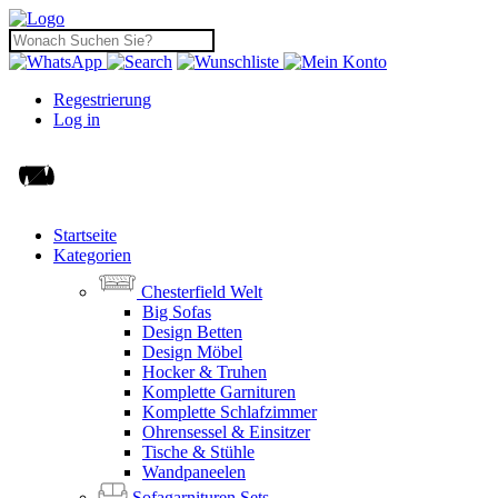
Regestrierung
Log in
Startseite
Kategorien
Chesterfield Welt
Big Sofas
Design Betten
Design Möbel
Hocker & Truhen
Komplette Garnituren
Komplette Schlafzimmer
Ohrensessel & Einsitzer
Tische & Stühle
Wandpaneelen
Sofagarnituren Sets