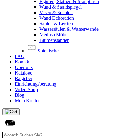
Figuren, Statuen & Skulpturen
Wand & Standspiegel
Vasen & Schalen
Wand Dekoration
Säulen & Leisten
Wassersäulen & Wasserwände
Medusa Möbel
Blumenständer
Spieltische
FAQ
Kontakt
Über uns
Kataloge
Ratgeber
Einrichtungsberatung
Video Shop
Blog
Mein Konto