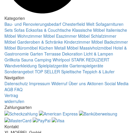
Kategorien
Bau- und Renovierungsbedarf
Chesterfield Welt
Sofagarnituren
Sets
Sofas
Ecksofas & Couchtische
Klassische Möbel
Italienische
Möbel
Wohnzimmer Möbel
Esszimmer Möbel
Schlafzimmer
Möbel
Garderoben & Schränke
Kinderzimmer Möbel
Badezimmer
Möbel
Büromöbel
Küchen
Metall Möbel
Massivholzmöbel
Hotel &
Gastronomie
Garten Terrasse
Dekoration
Licht & Lampen
Grillkota Sauna Camping Whirlpool
STARK REDUZIERT
Wandverkleidung
Spielplatzgeräte Gartenspielgeräte
Sonderangebot
TOP SELLER
Spieltische
Teppich & Läufer
Navigation
Datenschutz
Impressum
Widerruf
Über uns
Aktionen
Social Media
AGB
FAQ
Vertrag
widerrufen
Zahlungsarten
Kontakt
XL MOEBEL GmbH