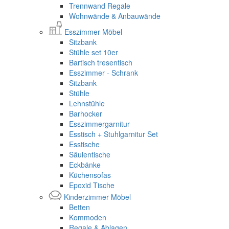
Trennwand Regale
Wohnwände & Anbauwände
Esszimmer Möbel
Sitzbank
Stühle set 10er
Bartisch tresentisch
Esszimmer - Schrank
Sitzbank
Stühle
Lehnstühle
Barhocker
Esszimmergarnitur
Esstisch + Stuhlgarnitur Set
Esstische
Säulentische
Eckbänke
Küchensofas
Epoxid Tische
Kinderzimmer Möbel
Betten
Kommoden
Regale & Ablagen