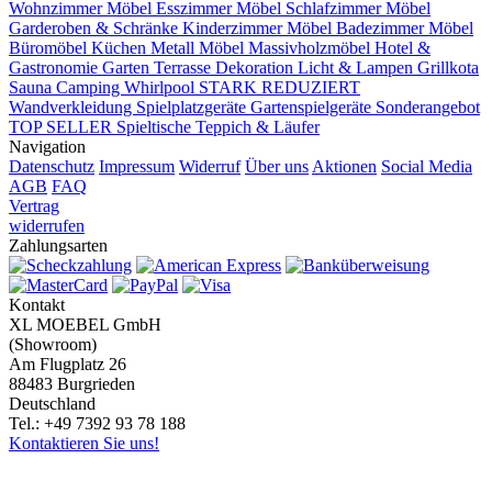
Wohnzimmer Möbel
Esszimmer Möbel
Schlafzimmer Möbel
Garderoben & Schränke
Kinderzimmer Möbel
Badezimmer Möbel
Büromöbel
Küchen
Metall Möbel
Massivholzmöbel
Hotel &
Gastronomie
Garten Terrasse
Dekoration
Licht & Lampen
Grillkota
Sauna Camping Whirlpool
STARK REDUZIERT
Wandverkleidung
Spielplatzgeräte Gartenspielgeräte
Sonderangebot
TOP SELLER
Spieltische
Teppich & Läufer
Navigation
Datenschutz
Impressum
Widerruf
Über uns
Aktionen
Social Media
AGB
FAQ
Vertrag
widerrufen
Zahlungsarten
Kontakt
XL MOEBEL GmbH
(Showroom)
Am Flugplatz 26
88483 Burgrieden
Deutschland
Tel.: +49 7392 93 78 188
Kontaktieren Sie uns!