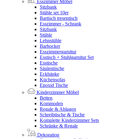
Esszimmer Möbel
Sitzbank
Stühle set 10er
Bartisch tresentisch
Esszimmer - Schrank
Sitzbank
Stühle
Lehnstühle
Barhocker
Esszimmergarnitur
Esstisch + Stuhlgarnitur Set
Esstische
Säulentische
Eckbänke
Küchensofas
Epoxid Tische
Kinderzimmer Möbel
Betten
Kommoden
Regale & Ablagen
Schreibtische & Tische
Komplette Kinderzimmer Sets
Schränke & Regale
Dekoration