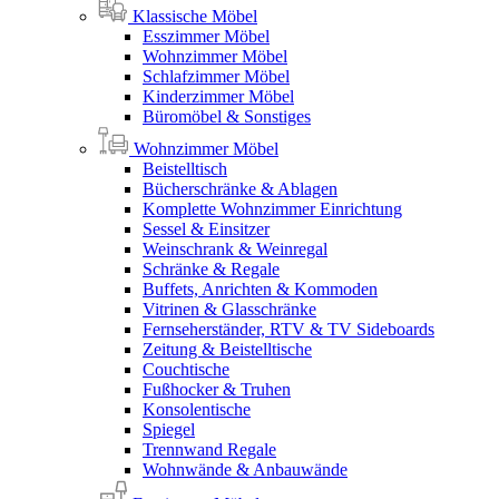
Klassische Möbel
Esszimmer Möbel
Wohnzimmer Möbel
Schlafzimmer Möbel
Kinderzimmer Möbel
Büromöbel & Sonstiges
Wohnzimmer Möbel
Beistelltisch
Bücherschränke & Ablagen
Komplette Wohnzimmer Einrichtung
Sessel & Einsitzer
Weinschrank & Weinregal
Schränke & Regale
Buffets, Anrichten & Kommoden
Vitrinen & Glasschränke
Fernseherständer, RTV & TV Sideboards
Zeitung & Beistelltische
Couchtische
Fußhocker & Truhen
Konsolentische
Spiegel
Trennwand Regale
Wohnwände & Anbauwände