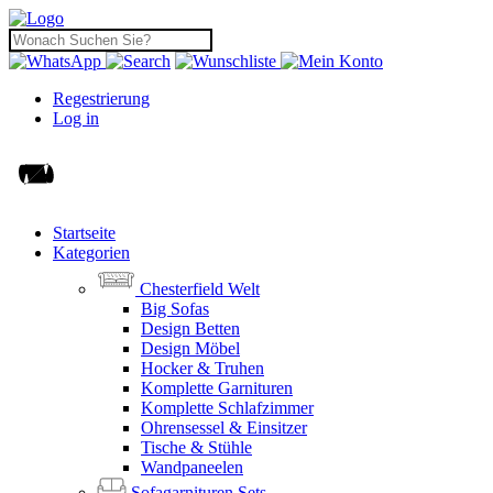
Regestrierung
Log in
Startseite
Kategorien
Chesterfield Welt
Big Sofas
Design Betten
Design Möbel
Hocker & Truhen
Komplette Garnituren
Komplette Schlafzimmer
Ohrensessel & Einsitzer
Tische & Stühle
Wandpaneelen
Sofagarnituren Sets