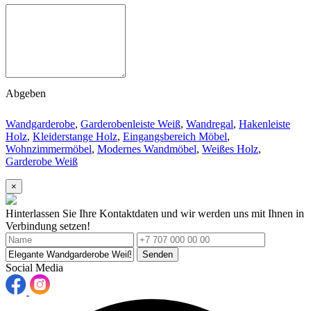
Abgeben
Wandgarderobe
,
Garderobenleiste Weiß
,
Wandregal
,
Hakenleiste
Holz
,
Kleiderstange Holz
,
Eingangsbereich Möbel
,
Wohnzimmermöbel
,
Modernes Wandmöbel
,
Weißes Holz
,
Garderobe Weiß
×
Hinterlassen Sie Ihre Kontaktdaten und wir werden uns mit Ihnen in
Verbindung setzen!
Senden
Social Media