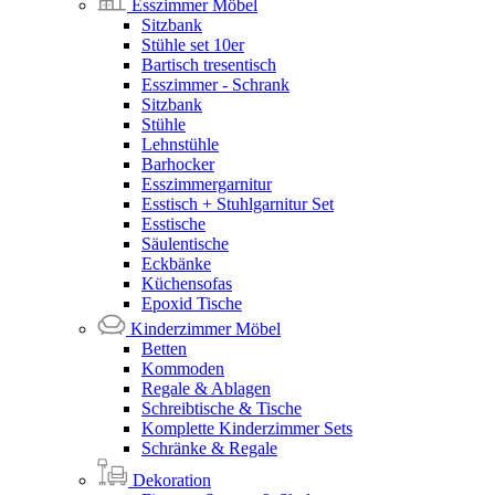
Esszimmer Möbel
Sitzbank
Stühle set 10er
Bartisch tresentisch
Esszimmer - Schrank
Sitzbank
Stühle
Lehnstühle
Barhocker
Esszimmergarnitur
Esstisch + Stuhlgarnitur Set
Esstische
Säulentische
Eckbänke
Küchensofas
Epoxid Tische
Kinderzimmer Möbel
Betten
Kommoden
Regale & Ablagen
Schreibtische & Tische
Komplette Kinderzimmer Sets
Schränke & Regale
Dekoration