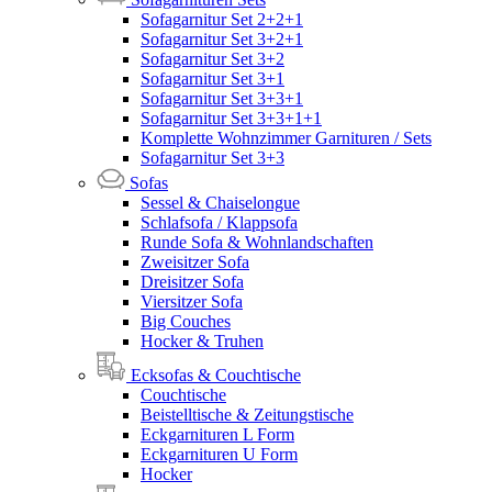
Sofagarnitur Set 2+2+1
Sofagarnitur Set 3+2+1
Sofagarnitur Set 3+2
Sofagarnitur Set 3+1
Sofagarnitur Set 3+3+1
Sofagarnitur Set 3+3+1+1
Komplette Wohnzimmer Garnituren / Sets
Sofagarnitur Set 3+3
Sofas
Sessel & Chaiselongue
Schlafsofa / Klappsofa
Runde Sofa & Wohnlandschaften
Zweisitzer Sofa
Dreisitzer Sofa
Viersitzer Sofa
Big Couches
Hocker & Truhen
Ecksofas & Couchtische
Couchtische
Beistelltische & Zeitungstische
Eckgarnituren L Form
Eckgarnituren U Form
Hocker