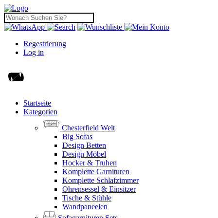
Regestrierung
Log in
Startseite
Kategorien
Chesterfield Welt
Big Sofas
Design Betten
Design Möbel
Hocker & Truhen
Komplette Garnituren
Komplette Schlafzimmer
Ohrensessel & Einsitzer
Tische & Stühle
Wandpaneelen
Sofagarnituren Sets