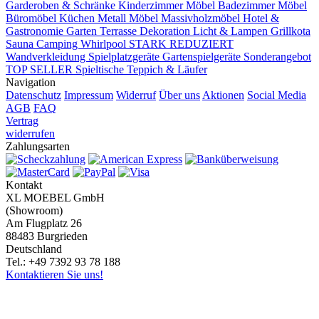
Garderoben & Schränke
Kinderzimmer Möbel
Badezimmer Möbel
Büromöbel
Küchen
Metall Möbel
Massivholzmöbel
Hotel &
Gastronomie
Garten Terrasse
Dekoration
Licht & Lampen
Grillkota
Sauna Camping Whirlpool
STARK REDUZIERT
Wandverkleidung
Spielplatzgeräte Gartenspielgeräte
Sonderangebot
TOP SELLER
Spieltische
Teppich & Läufer
Navigation
Datenschutz
Impressum
Widerruf
Über uns
Aktionen
Social Media
AGB
FAQ
Vertrag
widerrufen
Zahlungsarten
Kontakt
XL MOEBEL GmbH
(Showroom)
Am Flugplatz 26
88483 Burgrieden
Deutschland
Tel.: +49 7392 93 78 188
Kontaktieren Sie uns!