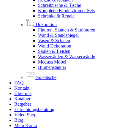
Schreibtische & Tische
Komplette Kinderzimmer Sets
Schränke & Regale
Dekoration
Figuren, Statuen & Skulpturen
Wand & Standspiegel
Vasen & Schalen
Wand Dekoration
Säulen & Leisten
Wassersäulen & Wasserwände
Medusa Möbel
Blumenständer
Spieltische
FAQ
Kontakt
Über uns
Kataloge
Ratgeber
Einrichtungsberatung
Video Shop
Blog
Mein Konto