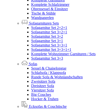
Komplette Garnituren
Komplette Schlafzimmer
Ohrensessel & Einsitzer
Tische & Stühle
Wandpaneelen
Sofagarnituren Sets
Sofagarnitur Set 2+2+1
Sofagarnitur Set 3+2+1
Sofagarnitur Set 3+2
Sofagarnitur Set 3+1
Sofagarnitur Set 3+3+1
Sofagarnitur Set 3+3+1+1
Komplette Wohnzimmer Garnituren / Sets
Sofagarnitur Set 3+3
Sofas
Sessel & Chaiselongue
Schlafsofa / Klappsofa
Runde Sofa & Wohnlandschaften
Zweisitzer Sofa
Dreisitzer Sofa
Viersitzer Sofa
Big Couches
Hocker & Truhen
Ecksofas & Couchtische