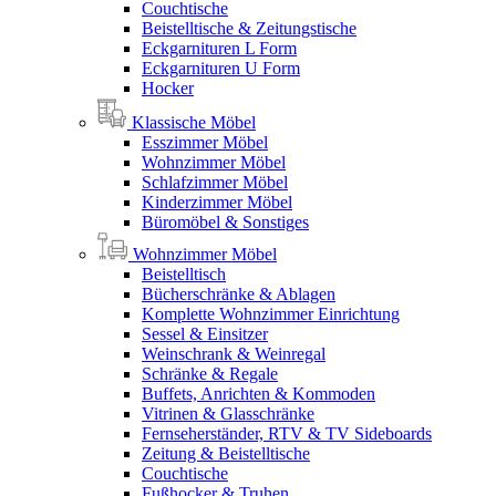
Couchtische
Beistelltische & Zeitungstische
Eckgarnituren L Form
Eckgarnituren U Form
Hocker
Klassische Möbel
Esszimmer Möbel
Wohnzimmer Möbel
Schlafzimmer Möbel
Kinderzimmer Möbel
Büromöbel & Sonstiges
Wohnzimmer Möbel
Beistelltisch
Bücherschränke & Ablagen
Komplette Wohnzimmer Einrichtung
Sessel & Einsitzer
Weinschrank & Weinregal
Schränke & Regale
Buffets, Anrichten & Kommoden
Vitrinen & Glasschränke
Fernseherständer, RTV & TV Sideboards
Zeitung & Beistelltische
Couchtische
Fußhocker & Truhen