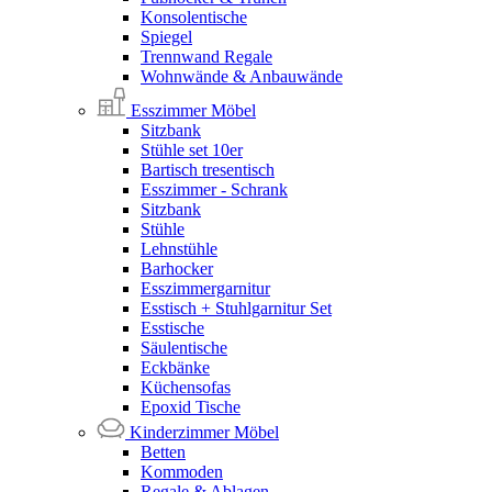
Konsolentische
Spiegel
Trennwand Regale
Wohnwände & Anbauwände
Esszimmer Möbel
Sitzbank
Stühle set 10er
Bartisch tresentisch
Esszimmer - Schrank
Sitzbank
Stühle
Lehnstühle
Barhocker
Esszimmergarnitur
Esstisch + Stuhlgarnitur Set
Esstische
Säulentische
Eckbänke
Küchensofas
Epoxid Tische
Kinderzimmer Möbel
Betten
Kommoden
Regale & Ablagen