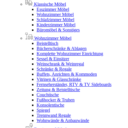
Klassische Möbel
Esszimmer Möbel
Wohnzimmer Möbel
Schlafzimmer Möbel
Kinderzimmer Möbel
Büromöbel & Sonstiges
Wohnzimmer Möbel
Beistelltisch
Bücherschränke & Ablagen
Komplette Wohnzimmer Einrichtung
Sessel & Einsitzer
Weinschrank & Weinregal
Schränke & Regale
Buffets, Anrichten & Kommoden
Vitrinen & Glasschränke
Fernseherständer, RTV & TV Sideboards
Zeitung & Beistelltische
Couchtische
Fußhocker & Truhen
Konsolentische
Spiegel
Trennwand Regale
Wohnwände & Anbauwände