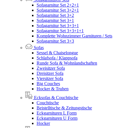
Sofagarnitur Set 2+2+1
Sofagarnitur Set 3+2+1
Sofagarnitur Set 3+2
Sofagarnitur Set 3+1
Sofagarnitur Set 3+3+1
Sofagarnitur Set 3+3+1+1
Komplette Wohnzimmer Garnituren / Sets
Sofagarnitur Set 3+3
Sofas
Sessel & Chaiselongue
Schlafsofa / Klappsofa
Runde Sofa & Wohnlandschaften
Zweisitzer Sofa
Dreisitzer Sofa
Viersitzer Sofa
Big Couches
Hocker & Truhen
Ecksofas & Couchtische
Couchtische
Beistelltische & Zeitungstische
Eckgarnituren L Form
Eckgarnituren U Form
Hocker