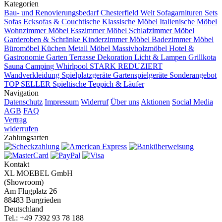
Kategorien
Bau- und Renovierungsbedarf
Chesterfield Welt
Sofagarnituren Sets
Sofas
Ecksofas & Couchtische
Klassische Möbel
Italienische Möbel
Wohnzimmer Möbel
Esszimmer Möbel
Schlafzimmer Möbel
Garderoben & Schränke
Kinderzimmer Möbel
Badezimmer Möbel
Büromöbel
Küchen
Metall Möbel
Massivholzmöbel
Hotel &
Gastronomie
Garten Terrasse
Dekoration
Licht & Lampen
Grillkota
Sauna Camping Whirlpool
STARK REDUZIERT
Wandverkleidung
Spielplatzgeräte Gartenspielgeräte
Sonderangebot
TOP SELLER
Spieltische
Teppich & Läufer
Navigation
Datenschutz
Impressum
Widerruf
Über uns
Aktionen
Social Media
AGB
FAQ
Vertrag
widerrufen
Zahlungsarten
Kontakt
XL MOEBEL GmbH
(Showroom)
Am Flugplatz 26
88483 Burgrieden
Deutschland
Tel.: +49 7392 93 78 188