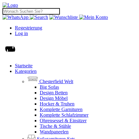
Regestrierung
Log in
Startseite
Kategorien
Chesterfield Welt
Big Sofas
Design Betten
Design Möbel
Hocker & Truhen
Komplette Garnituren
Komplette Schlafzimmer
Ohrensessel & Einsitzer
Tische & Stühle
Wandpaneelen
Sofagarnituren Sets