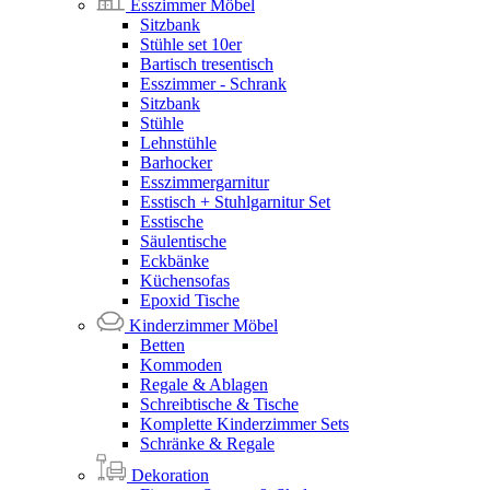
Esszimmer Möbel
Sitzbank
Stühle set 10er
Bartisch tresentisch
Esszimmer - Schrank
Sitzbank
Stühle
Lehnstühle
Barhocker
Esszimmergarnitur
Esstisch + Stuhlgarnitur Set
Esstische
Säulentische
Eckbänke
Küchensofas
Epoxid Tische
Kinderzimmer Möbel
Betten
Kommoden
Regale & Ablagen
Schreibtische & Tische
Komplette Kinderzimmer Sets
Schränke & Regale
Dekoration