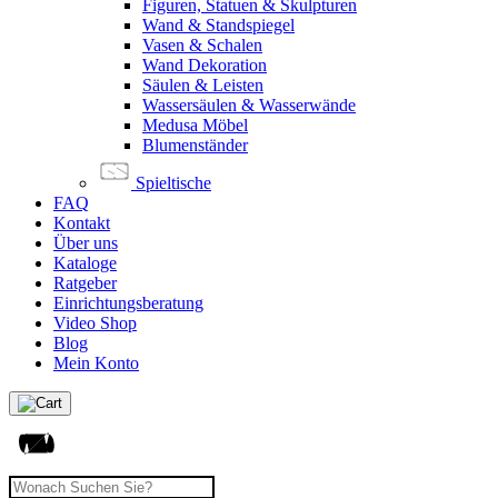
Figuren, Statuen & Skulpturen
Wand & Standspiegel
Vasen & Schalen
Wand Dekoration
Säulen & Leisten
Wassersäulen & Wasserwände
Medusa Möbel
Blumenständer
Spieltische
FAQ
Kontakt
Über uns
Kataloge
Ratgeber
Einrichtungsberatung
Video Shop
Blog
Mein Konto