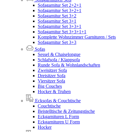
Sofagarnitur Set 2+2+1
Sofagarnitur Set 3+2+1
Sofagarnitur Set 3+2
Sofagarnitur Set 3+1
Sofagarnitur Set 3+3+1
Sofagarnitur Set 3+3+1+1
Komplette Wohnzimmer Garnituren / Sets
Sofagarnitur Set 3+3
Sofas
Sessel & Chaiselongue
Schlafsofa / Klappsofa
Runde Sofa & Wohnlandschaften
Zweisitzer Sofa
Dreisitzer Sofa
Viersitzer Sofa
Big Couches
Hocker & Truhen
Ecksofas & Couchtische
Couchtische
Beistelltische & Zeitungstische
Eckgarnituren L Form
Eckgarnituren U Form
Hocker