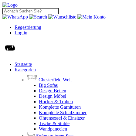
Regestrierung
Log in
Startseite
Kategorien
Chesterfield Welt
Big Sofas
Design Betten
Design Möbel
Hocker & Truhen
Komplette Garnituren
Komplette Schlafzimmer
Ohrensessel & Einsitzer
Tische & Stühle
Wandpaneelen
Sofagarnituren Sets