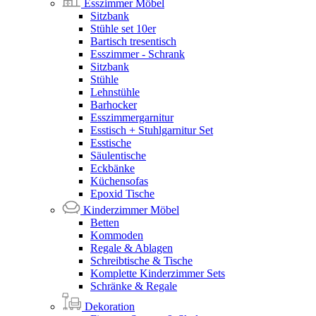
Esszimmer Möbel
Sitzbank
Stühle set 10er
Bartisch tresentisch
Esszimmer - Schrank
Sitzbank
Stühle
Lehnstühle
Barhocker
Esszimmergarnitur
Esstisch + Stuhlgarnitur Set
Esstische
Säulentische
Eckbänke
Küchensofas
Epoxid Tische
Kinderzimmer Möbel
Betten
Kommoden
Regale & Ablagen
Schreibtische & Tische
Komplette Kinderzimmer Sets
Schränke & Regale
Dekoration