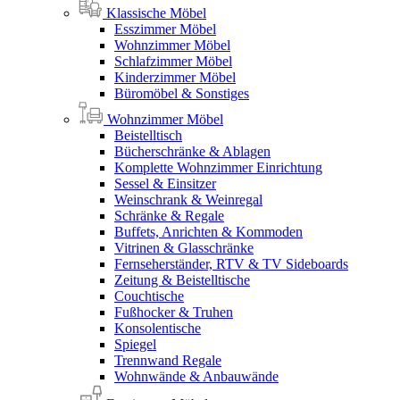
Klassische Möbel
Esszimmer Möbel
Wohnzimmer Möbel
Schlafzimmer Möbel
Kinderzimmer Möbel
Büromöbel & Sonstiges
Wohnzimmer Möbel
Beistelltisch
Bücherschränke & Ablagen
Komplette Wohnzimmer Einrichtung
Sessel & Einsitzer
Weinschrank & Weinregal
Schränke & Regale
Buffets, Anrichten & Kommoden
Vitrinen & Glasschränke
Fernseherständer, RTV & TV Sideboards
Zeitung & Beistelltische
Couchtische
Fußhocker & Truhen
Konsolentische
Spiegel
Trennwand Regale
Wohnwände & Anbauwände