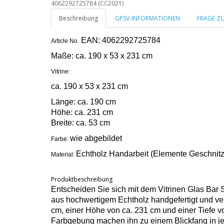
4062292725784 (CC2021)
Beschreibung
GPSV-INFORMATIONEN
FRAGE Z
EAN: 4062292725784
Article No.
Maße:
ca. 190 x 53 x 231 cm
Vitrine:
ca. 190 x 53 x 231 cm
Länge: ca. 190 cm
Höhe: ca. 231 cm
Breite: ca. 53 cm
wie abgebildet
Farbe:
Echtholz Handarbeit (Elemente Geschnitzt
Material:
Produktbeschreibung
Entscheiden Sie sich mit dem Vitrinen Glas Bar
aus hochwertigem Echtholz handgefertigt und ver
cm, einer Höhe von ca. 231 cm und einer Tiefe vo
Farbgebung machen ihn zu einem Blickfang in je