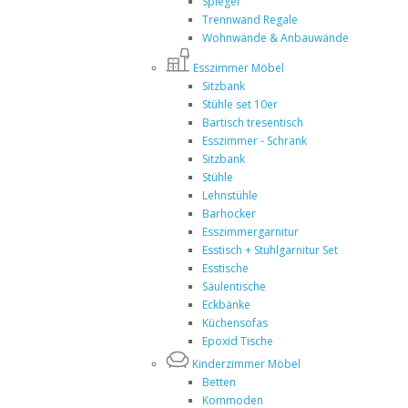
Spiegel
Trennwand Regale
Wohnwände & Anbauwände
Esszimmer Möbel
Sitzbank
Stühle set 10er
Bartisch tresentisch
Esszimmer - Schrank
Sitzbank
Stühle
Lehnstühle
Barhocker
Esszimmergarnitur
Esstisch + Stuhlgarnitur Set
Esstische
Säulentische
Eckbänke
Küchensofas
Epoxid Tische
Kinderzimmer Möbel
Betten
Kommoden