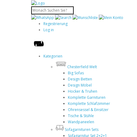
Regestrierung
Log in
Kategorien
Chesterfield Welt
Big Sofas
Design Betten
Design Möbel
Hocker & Truhen
Komplette Garnituren
Komplette Schlafzimmer
Ohrensessel & Einsitzer
Tische & Stühle
Wandpaneelen
Sofagarnituren Sets
Sofagarnitur Set 2+2+1