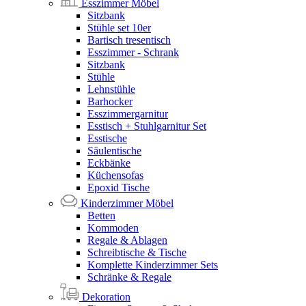
Esszimmer Möbel
Sitzbank
Stühle set 10er
Bartisch tresentisch
Esszimmer - Schrank
Sitzbank
Stühle
Lehnstühle
Barhocker
Esszimmergarnitur
Esstisch + Stuhlgarnitur Set
Esstische
Säulentische
Eckbänke
Küchensofas
Epoxid Tische
Kinderzimmer Möbel
Betten
Kommoden
Regale & Ablagen
Schreibtische & Tische
Komplette Kinderzimmer Sets
Schränke & Regale
Dekoration