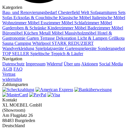
Kategorien
Bau- und Renovierungsbedarf
Chesterfield Welt
Sofagarnituren Sets
Sofas
Ecksofas & Couchtische
Klassische Möbel
Italienische Möbel
Wohnzimmer Möbel
Esszimmer Möbel
Schlafzimmer Möbel
Garderoben & Schränke
Kinderzimmer Möbel
Badezimmer Möbel
Büromöbel
Küchen
Metall Möbel
Massivholzmöbel
Hotel &
Gastronomie
Garten Terrasse
Dekoration
Licht & Lampen
Grillkota
Sauna Camping Whirlpool
STARK REDUZIERT
Wandverkleidung
Spielplatzgeräte Gartenspielgeräte
Sonderangebot
TOP SELLER
Spieltische
Teppich & Läufer
Navigation
Datenschutz
Impressum
Widerruf
Über uns
Aktionen
Social Media
AGB
FAQ
Vertrag
widerrufen
Zahlungsarten
Kontakt
XL MOEBEL GmbH
(Showroom)
Am Flugplatz 26
88483 Burgrieden
Deutschland