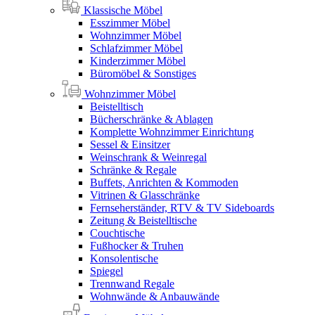
Klassische Möbel
Esszimmer Möbel
Wohnzimmer Möbel
Schlafzimmer Möbel
Kinderzimmer Möbel
Büromöbel & Sonstiges
Wohnzimmer Möbel
Beistelltisch
Bücherschränke & Ablagen
Komplette Wohnzimmer Einrichtung
Sessel & Einsitzer
Weinschrank & Weinregal
Schränke & Regale
Buffets, Anrichten & Kommoden
Vitrinen & Glasschränke
Fernseherständer, RTV & TV Sideboards
Zeitung & Beistelltische
Couchtische
Fußhocker & Truhen
Konsolentische
Spiegel
Trennwand Regale
Wohnwände & Anbauwände