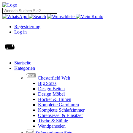
Regestrierung
Log in
Startseite
Kategorien
Chesterfield Welt
Big Sofas
Design Betten
Design Möbel
Hocker & Truhen
Komplette Garnituren
Komplette Schlafzimmer
Ohrensessel & Einsitzer
Tische & Stühle
Wandpaneelen
Sofagarnituren Sets