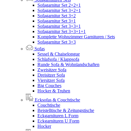
Sofagarnitur Set 2+2+1
Sofagarnitur Set 3+2+1
Sofagarnitur Set 3+2
Sofagarnitur Set 3+1
Sofagarnitur Set 3+3+1
Sofagarnitur Set 3+3+1+1
Komplette Wohnzimmer Garnituren / Sets
Sofagarnitur Set 3+3
Sofas
Sessel & Chaiselongue
Schlafsofa / Klappsofa
Runde Sofa & Wohnlandschaften
Zweisitzer Sofa
Dreisitzer Sofa
Viersitzer Sofa
Big Couches
Hocker & Truhen
Ecksofas & Couchtische
Couchtische
Beistelltische & Zeitungstische
Eckgarnituren L Form
Eckgarnituren U Form
Hocker