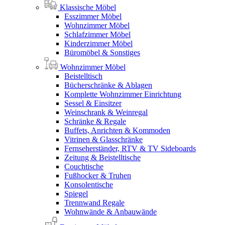
Klassische Möbel
Esszimmer Möbel
Wohnzimmer Möbel
Schlafzimmer Möbel
Kinderzimmer Möbel
Büromöbel & Sonstiges
Wohnzimmer Möbel
Beistelltisch
Bücherschränke & Ablagen
Komplette Wohnzimmer Einrichtung
Sessel & Einsitzer
Weinschrank & Weinregal
Schränke & Regale
Buffets, Anrichten & Kommoden
Vitrinen & Glasschränke
Fernseherständer, RTV & TV Sideboards
Zeitung & Beistelltische
Couchtische
Fußhocker & Truhen
Konsolentische
Spiegel
Trennwand Regale
Wohnwände & Anbauwände