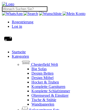
Regestrierung
Log in
Startseite
Kategorien
Chesterfield Welt
Big Sofas
Design Betten
Design Möbel
Hocker & Truhen
Komplette Garnituren
Komplette Schlafzimmer
Ohrensessel & Einsitzer
Tische & Stühle
Wandpaneelen
Sofagarnituren Sets