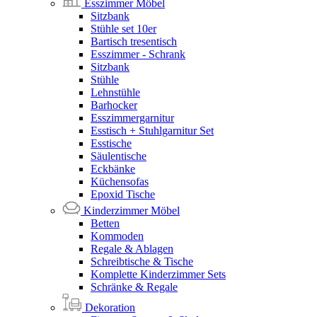
Esszimmer Möbel
Sitzbank
Stühle set 10er
Bartisch tresentisch
Esszimmer - Schrank
Sitzbank
Stühle
Lehnstühle
Barhocker
Esszimmergarnitur
Esstisch + Stuhlgarnitur Set
Esstische
Säulentische
Eckbänke
Küchensofas
Epoxid Tische
Kinderzimmer Möbel
Betten
Kommoden
Regale & Ablagen
Schreibtische & Tische
Komplette Kinderzimmer Sets
Schränke & Regale
Dekoration