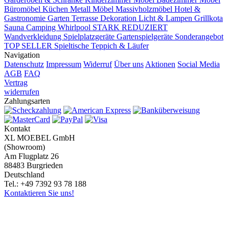
Büromöbel
Küchen
Metall Möbel
Massivholzmöbel
Hotel &
Gastronomie
Garten Terrasse
Dekoration
Licht & Lampen
Grillkota
Sauna Camping Whirlpool
STARK REDUZIERT
Wandverkleidung
Spielplatzgeräte Gartenspielgeräte
Sonderangebot
TOP SELLER
Spieltische
Teppich & Läufer
Navigation
Datenschutz
Impressum
Widerruf
Über uns
Aktionen
Social Media
AGB
FAQ
Vertrag
widerrufen
Zahlungsarten
Kontakt
XL MOEBEL GmbH
(Showroom)
Am Flugplatz 26
88483 Burgrieden
Deutschland
Tel.: +49 7392 93 78 188
Kontaktieren Sie uns!