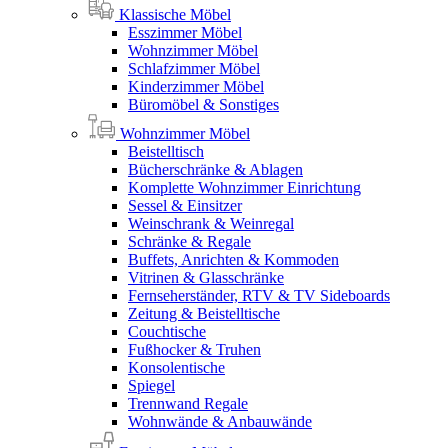
Klassische Möbel
Esszimmer Möbel
Wohnzimmer Möbel
Schlafzimmer Möbel
Kinderzimmer Möbel
Büromöbel & Sonstiges
Wohnzimmer Möbel
Beistelltisch
Bücherschränke & Ablagen
Komplette Wohnzimmer Einrichtung
Sessel & Einsitzer
Weinschrank & Weinregal
Schränke & Regale
Buffets, Anrichten & Kommoden
Vitrinen & Glasschränke
Fernseherständer, RTV & TV Sideboards
Zeitung & Beistelltische
Couchtische
Fußhocker & Truhen
Konsolentische
Spiegel
Trennwand Regale
Wohnwände & Anbauwände