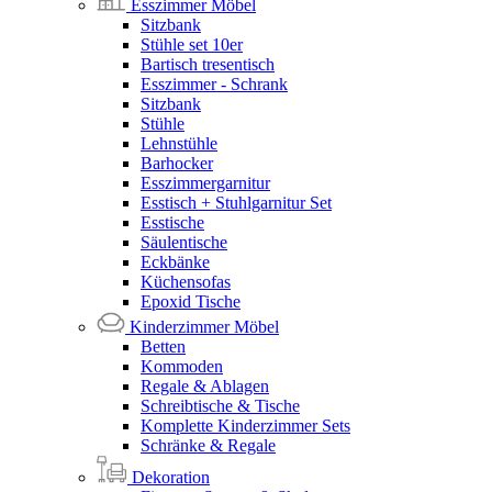
Esszimmer Möbel
Sitzbank
Stühle set 10er
Bartisch tresentisch
Esszimmer - Schrank
Sitzbank
Stühle
Lehnstühle
Barhocker
Esszimmergarnitur
Esstisch + Stuhlgarnitur Set
Esstische
Säulentische
Eckbänke
Küchensofas
Epoxid Tische
Kinderzimmer Möbel
Betten
Kommoden
Regale & Ablagen
Schreibtische & Tische
Komplette Kinderzimmer Sets
Schränke & Regale
Dekoration