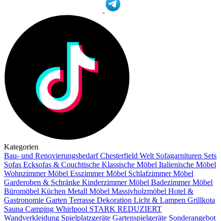
Kategorien
Bau- und Renovierungsbedarf
Chesterfield Welt
Sofagarnituren Sets
Sofas
Ecksofas & Couchtische
Klassische Möbel
Italienische Möbel
Wohnzimmer Möbel
Esszimmer Möbel
Schlafzimmer Möbel
Garderoben & Schränke
Kinderzimmer Möbel
Badezimmer Möbel
Büromöbel
Küchen
Metall Möbel
Massivholzmöbel
Hotel &
Gastronomie
Garten Terrasse
Dekoration
Licht & Lampen
Grillkota
Sauna Camping Whirlpool
STARK REDUZIERT
Wandverkleidung
Spielplatzgeräte Gartenspielgeräte
Sonderangebot