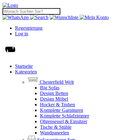
Regestrierung
Log in
Startseite
Kategorien
Chesterfield Welt
Big Sofas
Design Betten
Design Möbel
Hocker & Truhen
Komplette Garnituren
Komplette Schlafzimmer
Ohrensessel & Einsitzer
Tische & Stühle
Wandpaneelen
Sofagarnituren Sets