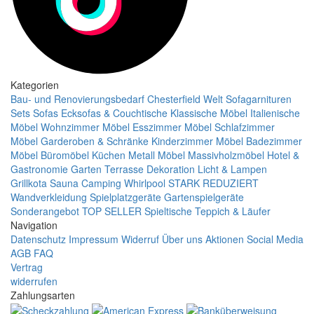
Kategorien
Bau- und Renovierungsbedarf
Chesterfield Welt
Sofagarnituren
Sets
Sofas
Ecksofas & Couchtische
Klassische Möbel
Italienische
Möbel
Wohnzimmer Möbel
Esszimmer Möbel
Schlafzimmer
Möbel
Garderoben & Schränke
Kinderzimmer Möbel
Badezimmer
Möbel
Büromöbel
Küchen
Metall Möbel
Massivholzmöbel
Hotel &
Gastronomie
Garten Terrasse
Dekoration
Licht & Lampen
Grillkota Sauna Camping Whirlpool
STARK REDUZIERT
Wandverkleidung
Spielplatzgeräte Gartenspielgeräte
Sonderangebot
TOP SELLER
Spieltische
Teppich & Läufer
Navigation
Datenschutz
Impressum
Widerruf
Über uns
Aktionen
Social Media
AGB
FAQ
Vertrag
widerrufen
Zahlungsarten