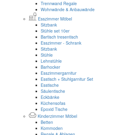
Trennwand Regale
Wohnwände & Anbauwände
Esszimmer Möbel
Sitzbank
Stühle set 10er
Bartisch tresentisch
Esszimmer - Schrank
Sitzbank
Stühle
Lehnstühle
Barhocker
Esszimmergarnitur
Esstisch + Stuhlgarnitur Set
Esstische
Säulentische
Eckbänke
Küchensofas
Epoxid Tische
Kinderzimmer Möbel
Betten
Kommoden
Regale & Ablagen