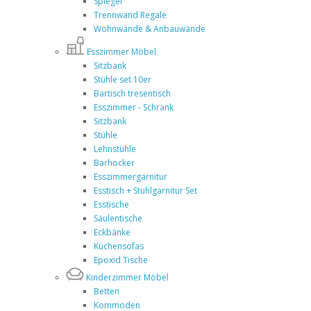
Spiegel
Trennwand Regale
Wohnwände & Anbauwände
Esszimmer Möbel
Sitzbank
Stühle set 10er
Bartisch tresentisch
Esszimmer - Schrank
Sitzbank
Stühle
Lehnstühle
Barhocker
Esszimmergarnitur
Esstisch + Stuhlgarnitur Set
Esstische
Säulentische
Eckbänke
Küchensofas
Epoxid Tische
Kinderzimmer Möbel
Betten
Kommoden