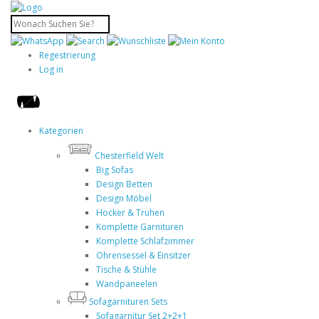
Regestrierung
Log in
Kategorien
Chesterfield Welt
Big Sofas
Design Betten
Design Möbel
Hocker & Truhen
Komplette Garnituren
Komplette Schlafzimmer
Ohrensessel & Einsitzer
Tische & Stühle
Wandpaneelen
Sofagarnituren Sets
Sofagarnitur Set 2+2+1