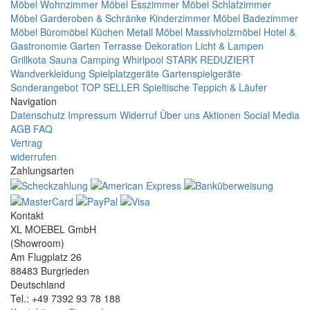
Möbel
Wohnzimmer Möbel
Esszimmer Möbel
Schlafzimmer
Möbel
Garderoben & Schränke
Kinderzimmer Möbel
Badezimmer
Möbel
Büromöbel
Küchen
Metall Möbel
Massivholzmöbel
Hotel &
Gastronomie
Garten Terrasse
Dekoration
Licht & Lampen
Grillkota Sauna Camping Whirlpool
STARK REDUZIERT
Wandverkleidung
Spielplatzgeräte Gartenspielgeräte
Sonderangebot
TOP SELLER
Spieltische
Teppich & Läufer
Navigation
Datenschutz
Impressum
Widerruf
Über uns
Aktionen
Social Media
AGB
FAQ
Vertrag
widerrufen
Zahlungsarten
Kontakt
XL MOEBEL GmbH
(Showroom)
Am Flugplatz 26
88483 Burgrieden
Deutschland
Tel.: +49 7392 93 78 188