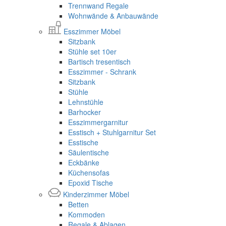
Trennwand Regale
Wohnwände & Anbauwände
Esszimmer Möbel
Sitzbank
Stühle set 10er
Bartisch tresentisch
Esszimmer - Schrank
Sitzbank
Stühle
Lehnstühle
Barhocker
Esszimmergarnitur
Esstisch + Stuhlgarnitur Set
Esstische
Säulentische
Eckbänke
Küchensofas
Epoxid Tische
Kinderzimmer Möbel
Betten
Kommoden
Regale & Ablagen