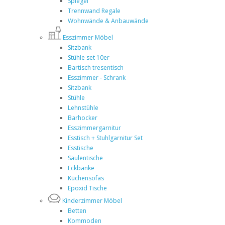
Spiegel
Trennwand Regale
Wohnwände & Anbauwände
Esszimmer Möbel
Sitzbank
Stühle set 10er
Bartisch tresentisch
Esszimmer - Schrank
Sitzbank
Stühle
Lehnstühle
Barhocker
Esszimmergarnitur
Esstisch + Stuhlgarnitur Set
Esstische
Säulentische
Eckbänke
Küchensofas
Epoxid Tische
Kinderzimmer Möbel
Betten
Kommoden