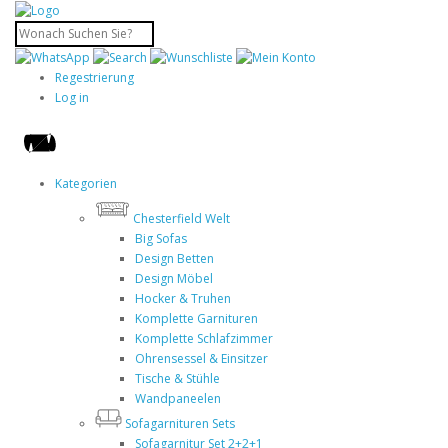
Regestrierung
Log in
Kategorien
Chesterfield Welt
Big Sofas
Design Betten
Design Möbel
Hocker & Truhen
Komplette Garnituren
Komplette Schlafzimmer
Ohrensessel & Einsitzer
Tische & Stühle
Wandpaneelen
Sofagarnituren Sets
Sofagarnitur Set 2+2+1