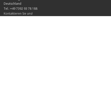
Deutschland
Tel.: +49 7392 93 78 188
Kontaktieren Sie uns!