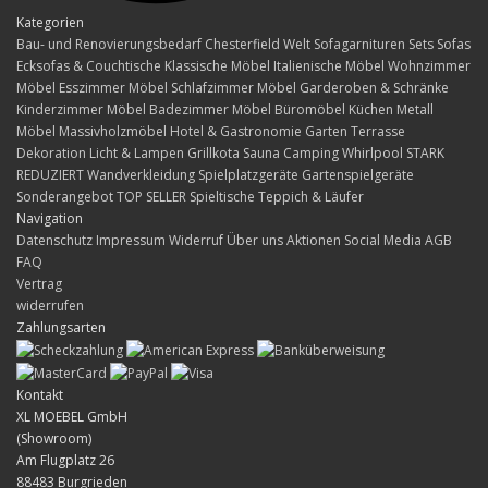
Kategorien
Bau- und Renovierungsbedarf
Chesterfield Welt
Sofagarnituren Sets
Sofas
Ecksofas & Couchtische
Klassische Möbel
Italienische Möbel
Wohnzimmer
Möbel
Esszimmer Möbel
Schlafzimmer Möbel
Garderoben & Schränke
Kinderzimmer Möbel
Badezimmer Möbel
Büromöbel
Küchen
Metall
Möbel
Massivholzmöbel
Hotel & Gastronomie
Garten Terrasse
Dekoration
Licht & Lampen
Grillkota Sauna Camping Whirlpool
STARK
REDUZIERT
Wandverkleidung
Spielplatzgeräte Gartenspielgeräte
Sonderangebot
TOP SELLER
Spieltische
Teppich & Läufer
Navigation
Datenschutz
Impressum
Widerruf
Über uns
Aktionen
Social Media
AGB
FAQ
Vertrag
widerrufen
Zahlungsarten
Kontakt
XL MOEBEL GmbH
(Showroom)
Am Flugplatz 26
88483 Burgrieden