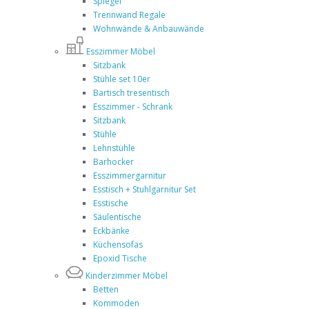
Spiegel
Trennwand Regale
Wohnwände & Anbauwände
Esszimmer Möbel
Sitzbank
Stühle set 10er
Bartisch tresentisch
Esszimmer - Schrank
Sitzbank
Stühle
Lehnstühle
Barhocker
Esszimmergarnitur
Esstisch + Stuhlgarnitur Set
Esstische
Säulentische
Eckbänke
Küchensofas
Epoxid Tische
Kinderzimmer Möbel
Betten
Kommoden