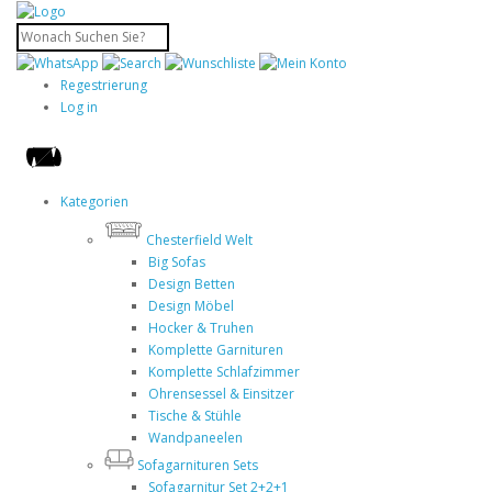
Regestrierung
Log in
Kategorien
Chesterfield Welt
Big Sofas
Design Betten
Design Möbel
Hocker & Truhen
Komplette Garnituren
Komplette Schlafzimmer
Ohrensessel & Einsitzer
Tische & Stühle
Wandpaneelen
Sofagarnituren Sets
Sofagarnitur Set 2+2+1