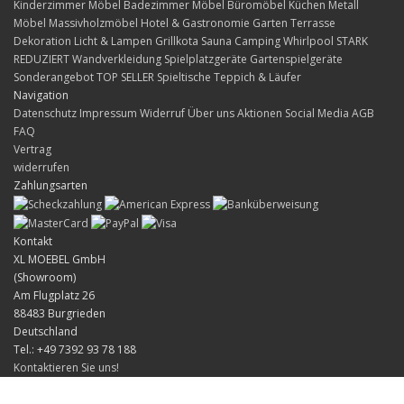
Kinderzimmer Möbel
Badezimmer Möbel
Büromöbel
Küchen
Metall
Möbel
Massivholzmöbel
Hotel & Gastronomie
Garten Terrasse
Dekoration
Licht & Lampen
Grillkota Sauna Camping Whirlpool
STARK
REDUZIERT
Wandverkleidung
Spielplatzgeräte Gartenspielgeräte
Sonderangebot
TOP SELLER
Spieltische
Teppich & Läufer
Navigation
Datenschutz
Impressum
Widerruf
Über uns
Aktionen
Social Media
AGB
FAQ
Vertrag
widerrufen
Zahlungsarten
Kontakt
XL MOEBEL GmbH
(Showroom)
Am Flugplatz 26
88483 Burgrieden
Deutschland
Tel.: +49 7392 93 78 188
Kontaktieren Sie uns!