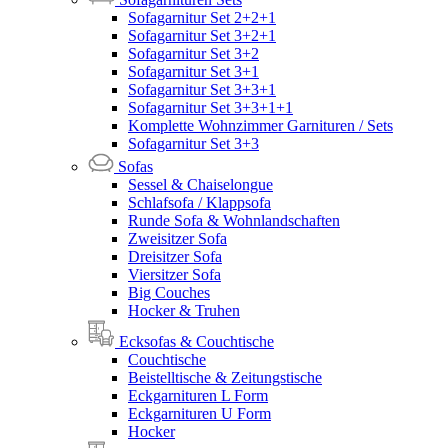
Sofagarnitur Set 2+2+1
Sofagarnitur Set 3+2+1
Sofagarnitur Set 3+2
Sofagarnitur Set 3+1
Sofagarnitur Set 3+3+1
Sofagarnitur Set 3+3+1+1
Komplette Wohnzimmer Garnituren / Sets
Sofagarnitur Set 3+3
Sofas
Sessel & Chaiselongue
Schlafsofa / Klappsofa
Runde Sofa & Wohnlandschaften
Zweisitzer Sofa
Dreisitzer Sofa
Viersitzer Sofa
Big Couches
Hocker & Truhen
Ecksofas & Couchtische
Couchtische
Beistelltische & Zeitungstische
Eckgarnituren L Form
Eckgarnituren U Form
Hocker