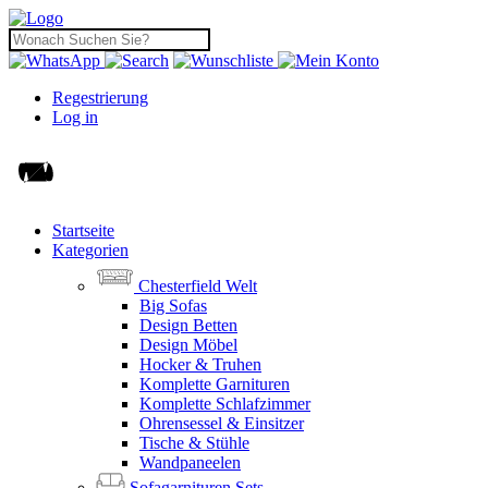
Regestrierung
Log in
Startseite
Kategorien
Chesterfield Welt
Big Sofas
Design Betten
Design Möbel
Hocker & Truhen
Komplette Garnituren
Komplette Schlafzimmer
Ohrensessel & Einsitzer
Tische & Stühle
Wandpaneelen
Sofagarnituren Sets