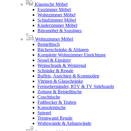
Klassische Möbel
Esszimmer Möbel
Wohnzimmer Möbel
Schlafzimmer Möbel
Kinderzimmer Möbel
Büromöbel & Sonstiges
Wohnzimmer Möbel
Beistelltisch
Bücherschränke & Ablagen
Komplette Wohnzimmer Einrichtung
Sessel & Einsitzer
Weinschrank & Weinregal
Schränke & Regale
Buffets, Anrichten & Kommoden
Vitrinen & Glasschränke
Fernseherständer, RTV & TV Sideboards
Zeitung & Beistelltische
Couchtische
Fußhocker & Truhen
Konsolentische
Spiegel
Trennwand Regale
Wohnwände & Anbauwände