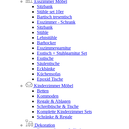
Esszimmer Möbel
Sitzbank
Stühle set 10er
Bartisch tresentisch
Esszimmer - Schrank
Sitzbank
Stühle
Lehnstühle
Barhocker
Esszimmergarnitur
Esstisch + Stuhlgarnitur Set
Esstische
Säulentische
Eckbänke
Küchensofas
Epoxid Tische
Kinderzimmer Möbel
Betten
Kommoden
Regale & Ablagen
Schreibtische & Tische
Komplette Kinderzimmer Sets
Schränke & Regale
Dekoration