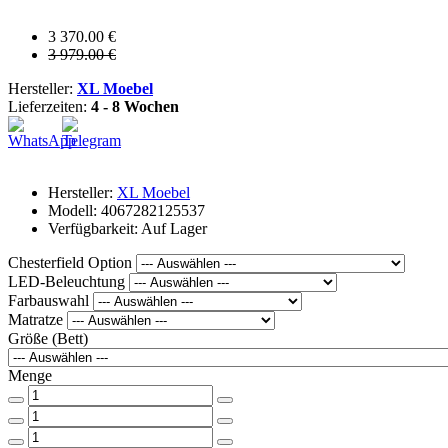
3 370.00 €
3 979.00 €
Hersteller:
XL Moebel
Lieferzeiten:
4 - 8 Wochen
Hersteller:
XL Moebel
Modell: 4067282125537
Verfügbarkeit: Auf Lager
Chesterfield Option
LED-Beleuchtung
Farbauswahl
Matratze
Größe (Bett)
Menge