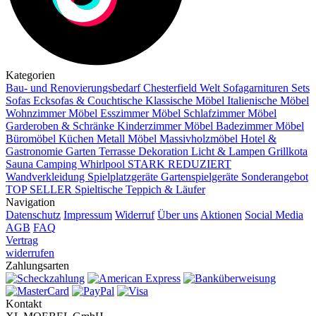
Kategorien
Bau- und Renovierungsbedarf
Chesterfield Welt
Sofagarnituren Sets
Sofas
Ecksofas & Couchtische
Klassische Möbel
Italienische Möbel
Wohnzimmer Möbel
Esszimmer Möbel
Schlafzimmer Möbel
Garderoben & Schränke
Kinderzimmer Möbel
Badezimmer Möbel
Büromöbel
Küchen
Metall Möbel
Massivholzmöbel
Hotel &
Gastronomie
Garten Terrasse
Dekoration
Licht & Lampen
Grillkota
Sauna Camping Whirlpool
STARK REDUZIERT
Wandverkleidung
Spielplatzgeräte Gartenspielgeräte
Sonderangebot
TOP SELLER
Spieltische
Teppich & Läufer
Navigation
Datenschutz
Impressum
Widerruf
Über uns
Aktionen
Social Media
AGB
FAQ
Vertrag
widerrufen
Zahlungsarten
Kontakt