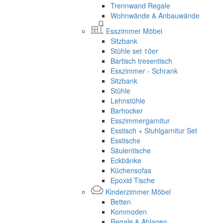
Trennwand Regale
Wohnwände & Anbauwände
Esszimmer Möbel
Sitzbank
Stühle set 10er
Bartisch tresentisch
Esszimmer - Schrank
Sitzbank
Stühle
Lehnstühle
Barhocker
Esszimmergarnitur
Esstisch + Stuhlgarnitur Set
Esstische
Säulentische
Eckbänke
Küchensofas
Epoxid Tische
Kinderzimmer Möbel
Betten
Kommoden
Regale & Ablagen