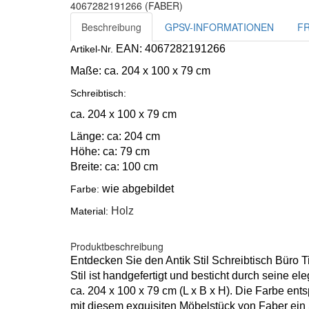
4067282191266 (FABER)
Beschreibung
GPSV-INFORMATIONEN
F
EAN: 4067282191266
Artikel-Nr.
Maße:
ca. 204 x 100 x 79 cm
Schreibtisch:
ca. 204 x 100 x 79 cm
Länge: ca: 204 cm
Höhe: ca: 79 cm
Breite: ca: 100 cm
wie abgebildet
Farbe:
Holz
Material:
Produktbeschreibung
Entdecken Sie den Antik Stil Schreibtisch Büro 
Stil ist handgefertigt und besticht durch seine 
ca. 204 x 100 x 79 cm (L x B x H). Die Farbe ents
mit diesem exquisiten Möbelstück von Faber ein 