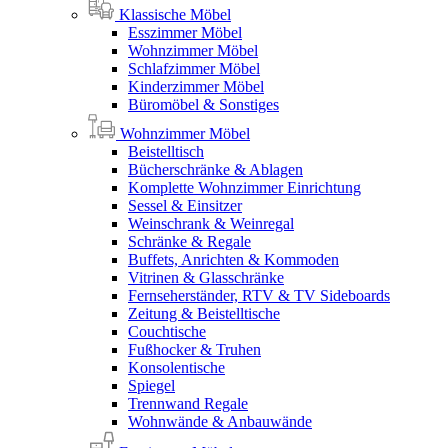
Klassische Möbel
Esszimmer Möbel
Wohnzimmer Möbel
Schlafzimmer Möbel
Kinderzimmer Möbel
Büromöbel & Sonstiges
Wohnzimmer Möbel
Beistelltisch
Bücherschränke & Ablagen
Komplette Wohnzimmer Einrichtung
Sessel & Einsitzer
Weinschrank & Weinregal
Schränke & Regale
Buffets, Anrichten & Kommoden
Vitrinen & Glasschränke
Fernseherständer, RTV & TV Sideboards
Zeitung & Beistelltische
Couchtische
Fußhocker & Truhen
Konsolentische
Spiegel
Trennwand Regale
Wohnwände & Anbauwände