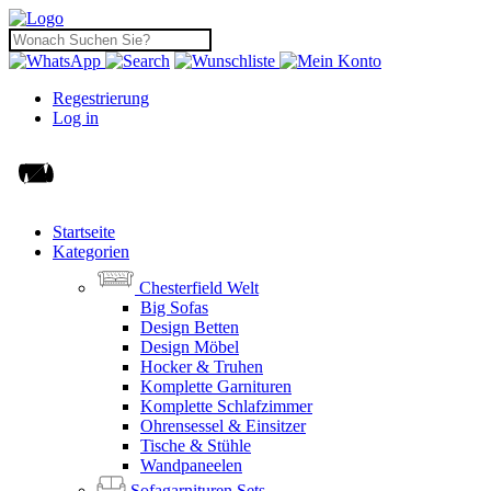
Regestrierung
Log in
Startseite
Kategorien
Chesterfield Welt
Big Sofas
Design Betten
Design Möbel
Hocker & Truhen
Komplette Garnituren
Komplette Schlafzimmer
Ohrensessel & Einsitzer
Tische & Stühle
Wandpaneelen
Sofagarnituren Sets