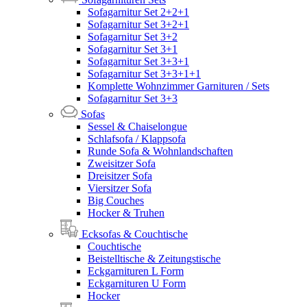
Sofagarnitur Set 2+2+1
Sofagarnitur Set 3+2+1
Sofagarnitur Set 3+2
Sofagarnitur Set 3+1
Sofagarnitur Set 3+3+1
Sofagarnitur Set 3+3+1+1
Komplette Wohnzimmer Garnituren / Sets
Sofagarnitur Set 3+3
Sofas
Sessel & Chaiselongue
Schlafsofa / Klappsofa
Runde Sofa & Wohnlandschaften
Zweisitzer Sofa
Dreisitzer Sofa
Viersitzer Sofa
Big Couches
Hocker & Truhen
Ecksofas & Couchtische
Couchtische
Beistelltische & Zeitungstische
Eckgarnituren L Form
Eckgarnituren U Form
Hocker