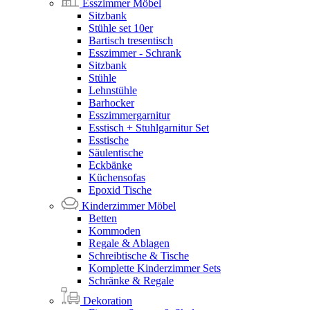
Esszimmer Möbel
Sitzbank
Stühle set 10er
Bartisch tresentisch
Esszimmer - Schrank
Sitzbank
Stühle
Lehnstühle
Barhocker
Esszimmergarnitur
Esstisch + Stuhlgarnitur Set
Esstische
Säulentische
Eckbänke
Küchensofas
Epoxid Tische
Kinderzimmer Möbel
Betten
Kommoden
Regale & Ablagen
Schreibtische & Tische
Komplette Kinderzimmer Sets
Schränke & Regale
Dekoration