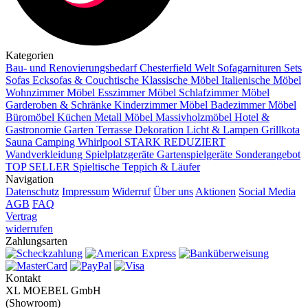
Kategorien
Bau- und Renovierungsbedarf
Chesterfield Welt
Sofagarnituren Sets
Sofas
Ecksofas & Couchtische
Klassische Möbel
Italienische Möbel
Wohnzimmer Möbel
Esszimmer Möbel
Schlafzimmer Möbel
Garderoben & Schränke
Kinderzimmer Möbel
Badezimmer Möbel
Büromöbel
Küchen
Metall Möbel
Massivholzmöbel
Hotel &
Gastronomie
Garten Terrasse
Dekoration
Licht & Lampen
Grillkota
Sauna Camping Whirlpool
STARK REDUZIERT
Wandverkleidung
Spielplatzgeräte Gartenspielgeräte
Sonderangebot
TOP SELLER
Spieltische
Teppich & Läufer
Navigation
Datenschutz
Impressum
Widerruf
Über uns
Aktionen
Social Media
AGB
FAQ
Vertrag
widerrufen
Zahlungsarten
Kontakt
XL MOEBEL GmbH
(Showroom)