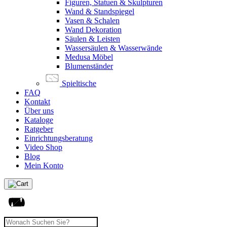
Figuren, Statuen & Skulpturen
Wand & Standspiegel
Vasen & Schalen
Wand Dekoration
Säulen & Leisten
Wassersäulen & Wasserwände
Medusa Möbel
Blumenständer
Spieltische
FAQ
Kontakt
Über uns
Kataloge
Ratgeber
Einrichtungsberatung
Video Shop
Blog
Mein Konto