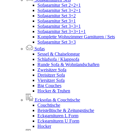
Sofagarnitur Set 2+2+1
Sofagarnitur Set 3+2+1
Sofagarnitur Set 3+2
Sofagarnitur Set 3+1
Sofagarnitur Set 3+3+1
Sofagarnitur Set 3+3+1+1
Komplette Wohnzimmer Garnituren / Sets
Sofagarnitur Set 3+3
Sofas
Sessel & Chaiselongue
Schlafsofa / Klappsofa
Runde Sofa & Wohnlandschaften
Zweisitzer Sofa
Dreisitzer Sofa
Viersitzer Sofa
Big Couches
Hocker & Truhen
Ecksofas & Couchtische
Couchtische
Beistelltische & Zeitungstische
Eckgarnituren L Form
Eckgarnituren U Form
Hocker