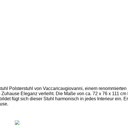
 Polsterstuhl von Vaccaricavgiovanni, einem renommierten Herst
m Zuhause Eleganz verleiht. Die Maße von ca. 72 x 76 x 111 cm b
ldet fügt sich dieser Stuhl harmonisch in jedes Interieur ein. 
use.