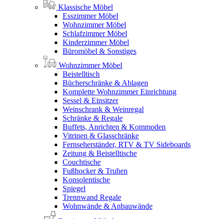
Klassische Möbel
Esszimmer Möbel
Wohnzimmer Möbel
Schlafzimmer Möbel
Kinderzimmer Möbel
Büromöbel & Sonstiges
Wohnzimmer Möbel
Beistelltisch
Bücherschränke & Ablagen
Komplette Wohnzimmer Einrichtung
Sessel & Einsitzer
Weinschrank & Weinregal
Schränke & Regale
Buffets, Anrichten & Kommoden
Vitrinen & Glasschränke
Fernseherständer, RTV & TV Sideboards
Zeitung & Beistelltische
Couchtische
Fußhocker & Truhen
Konsolentische
Spiegel
Trennwand Regale
Wohnwände & Anbauwände