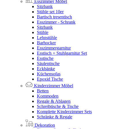
Esszimmer Möbel
Sitzbank
Stühle set 10er
Bartisch tresentisch
Esszimmer - Schrank
Sitzbank
Stühle
Lehnstühle
Barhocker
Esszimmergarnitur
Esstisch + Stuhlgarnitur Set
Esstische
Säulentische
Eckbänke
Küchensofas
Epoxid Tische
Kinderzimmer Möbel
Betten
Kommoden
Regale & Ablagen
Schreibtische & Tische
Komplette Kinderzimmer Sets
Schränke & Regale
Dekoration