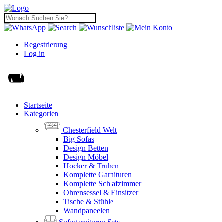
Regestrierung
Log in
Startseite
Kategorien
Chesterfield Welt
Big Sofas
Design Betten
Design Möbel
Hocker & Truhen
Komplette Garnituren
Komplette Schlafzimmer
Ohrensessel & Einsitzer
Tische & Stühle
Wandpaneelen
Sofagarnituren Sets