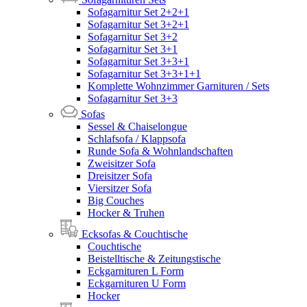
Sofagarnitur Set 2+2+1
Sofagarnitur Set 3+2+1
Sofagarnitur Set 3+2
Sofagarnitur Set 3+1
Sofagarnitur Set 3+3+1
Sofagarnitur Set 3+3+1+1
Komplette Wohnzimmer Garnituren / Sets
Sofagarnitur Set 3+3
Sofas
Sessel & Chaiselongue
Schlafsofa / Klappsofa
Runde Sofa & Wohnlandschaften
Zweisitzer Sofa
Dreisitzer Sofa
Viersitzer Sofa
Big Couches
Hocker & Truhen
Ecksofas & Couchtische
Couchtische
Beistelltische & Zeitungstische
Eckgarnituren L Form
Eckgarnituren U Form
Hocker