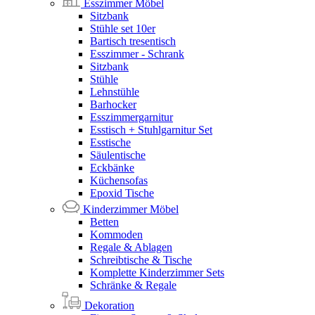
Esszimmer Möbel
Sitzbank
Stühle set 10er
Bartisch tresentisch
Esszimmer - Schrank
Sitzbank
Stühle
Lehnstühle
Barhocker
Esszimmergarnitur
Esstisch + Stuhlgarnitur Set
Esstische
Säulentische
Eckbänke
Küchensofas
Epoxid Tische
Kinderzimmer Möbel
Betten
Kommoden
Regale & Ablagen
Schreibtische & Tische
Komplette Kinderzimmer Sets
Schränke & Regale
Dekoration