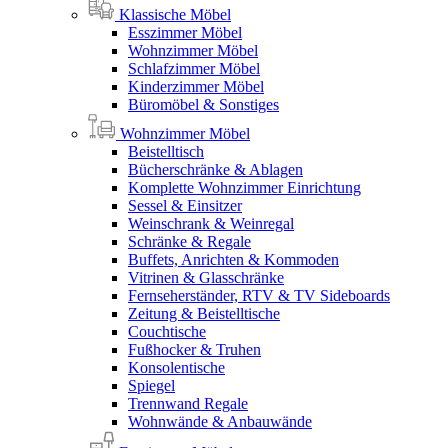
Klassische Möbel
Esszimmer Möbel
Wohnzimmer Möbel
Schlafzimmer Möbel
Kinderzimmer Möbel
Büromöbel & Sonstiges
Wohnzimmer Möbel
Beistelltisch
Bücherschränke & Ablagen
Komplette Wohnzimmer Einrichtung
Sessel & Einsitzer
Weinschrank & Weinregal
Schränke & Regale
Buffets, Anrichten & Kommoden
Vitrinen & Glasschränke
Fernseherständer, RTV & TV Sideboards
Zeitung & Beistelltische
Couchtische
Fußhocker & Truhen
Konsolentische
Spiegel
Trennwand Regale
Wohnwände & Anbauwände