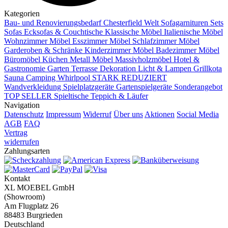
Kategorien
Bau- und Renovierungsbedarf
Chesterfield Welt
Sofagarnituren Sets
Sofas
Ecksofas & Couchtische
Klassische Möbel
Italienische Möbel
Wohnzimmer Möbel
Esszimmer Möbel
Schlafzimmer Möbel
Garderoben & Schränke
Kinderzimmer Möbel
Badezimmer Möbel
Büromöbel
Küchen
Metall Möbel
Massivholzmöbel
Hotel &
Gastronomie
Garten Terrasse
Dekoration
Licht & Lampen
Grillkota
Sauna Camping Whirlpool
STARK REDUZIERT
Wandverkleidung
Spielplatzgeräte Gartenspielgeräte
Sonderangebot
TOP SELLER
Spieltische
Teppich & Läufer
Navigation
Datenschutz
Impressum
Widerruf
Über uns
Aktionen
Social Media
AGB
FAQ
Vertrag
widerrufen
Zahlungsarten
Kontakt
XL MOEBEL GmbH
(Showroom)
Am Flugplatz 26
88483 Burgrieden
Deutschland