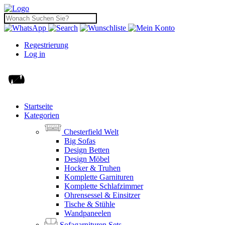
Regestrierung
Log in
Startseite
Kategorien
Chesterfield Welt
Big Sofas
Design Betten
Design Möbel
Hocker & Truhen
Komplette Garnituren
Komplette Schlafzimmer
Ohrensessel & Einsitzer
Tische & Stühle
Wandpaneelen
Sofagarnituren Sets