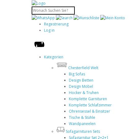
Regestrierung
Log in
Kategorien
Chesterfield Welt
Big Sofas
Design Betten
Design Möbel
Hocker & Truhen
Komplette Garnituren
Komplette Schlafzimmer
Ohrensessel & Einsitzer
Tische & Stühle
Wandpaneelen
Sofagarnituren Sets
Sofagarnitur Set 2+2+1