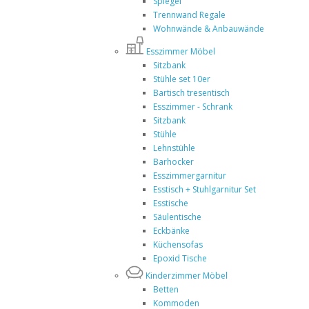
Spiegel
Trennwand Regale
Wohnwände & Anbauwände
Esszimmer Möbel
Sitzbank
Stühle set 10er
Bartisch tresentisch
Esszimmer - Schrank
Sitzbank
Stühle
Lehnstühle
Barhocker
Esszimmergarnitur
Esstisch + Stuhlgarnitur Set
Esstische
Säulentische
Eckbänke
Küchensofas
Epoxid Tische
Kinderzimmer Möbel
Betten
Kommoden