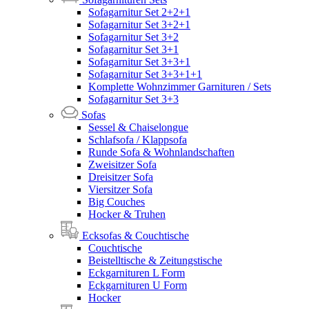
Sofagarnitur Set 2+2+1
Sofagarnitur Set 3+2+1
Sofagarnitur Set 3+2
Sofagarnitur Set 3+1
Sofagarnitur Set 3+3+1
Sofagarnitur Set 3+3+1+1
Komplette Wohnzimmer Garnituren / Sets
Sofagarnitur Set 3+3
Sofas
Sessel & Chaiselongue
Schlafsofa / Klappsofa
Runde Sofa & Wohnlandschaften
Zweisitzer Sofa
Dreisitzer Sofa
Viersitzer Sofa
Big Couches
Hocker & Truhen
Ecksofas & Couchtische
Couchtische
Beistelltische & Zeitungstische
Eckgarnituren L Form
Eckgarnituren U Form
Hocker