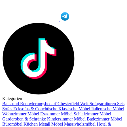
Kategorien
Bau- und Renovierungsbedarf
Chesterfield Welt
Sofagarnituren Sets
Sofas
Ecksofas & Couchtische
Klassische Möbel
Italienische Möbel
Wohnzimmer Möbel
Esszimmer Möbel
Schlafzimmer Möbel
Garderoben & Schränke
Kinderzimmer Möbel
Badezimmer Möbel
Büromöbel
Küchen
Metall Möbel
Massivholzmöbel
Hotel &