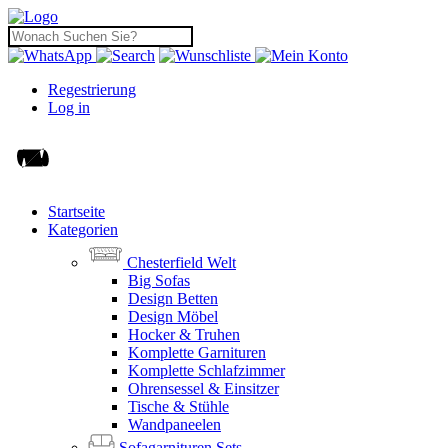
Regestrierung
Log in
Startseite
Kategorien
Chesterfield Welt
Big Sofas
Design Betten
Design Möbel
Hocker & Truhen
Komplette Garnituren
Komplette Schlafzimmer
Ohrensessel & Einsitzer
Tische & Stühle
Wandpaneelen
Sofagarnituren Sets