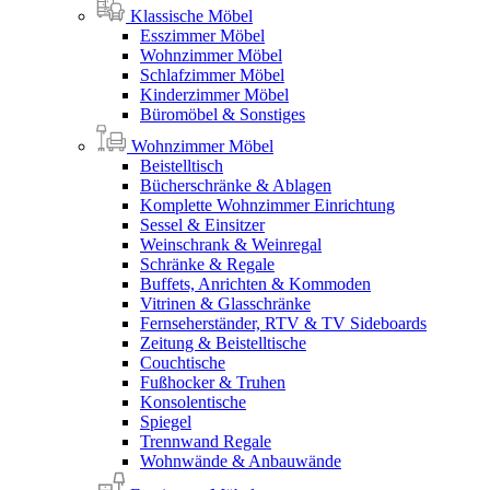
Klassische Möbel
Esszimmer Möbel
Wohnzimmer Möbel
Schlafzimmer Möbel
Kinderzimmer Möbel
Büromöbel & Sonstiges
Wohnzimmer Möbel
Beistelltisch
Bücherschränke & Ablagen
Komplette Wohnzimmer Einrichtung
Sessel & Einsitzer
Weinschrank & Weinregal
Schränke & Regale
Buffets, Anrichten & Kommoden
Vitrinen & Glasschränke
Fernseherständer, RTV & TV Sideboards
Zeitung & Beistelltische
Couchtische
Fußhocker & Truhen
Konsolentische
Spiegel
Trennwand Regale
Wohnwände & Anbauwände