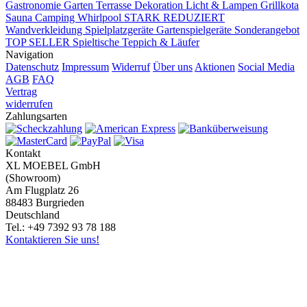
Gastronomie
Garten Terrasse
Dekoration
Licht & Lampen
Grillkota
Sauna Camping Whirlpool
STARK REDUZIERT
Wandverkleidung
Spielplatzgeräte Gartenspielgeräte
Sonderangebot
TOP SELLER
Spieltische
Teppich & Läufer
Navigation
Datenschutz
Impressum
Widerruf
Über uns
Aktionen
Social Media
AGB
FAQ
Vertrag
widerrufen
Zahlungsarten
Kontakt
XL MOEBEL GmbH
(Showroom)
Am Flugplatz 26
88483 Burgrieden
Deutschland
Tel.: +49 7392 93 78 188
Kontaktieren Sie uns!