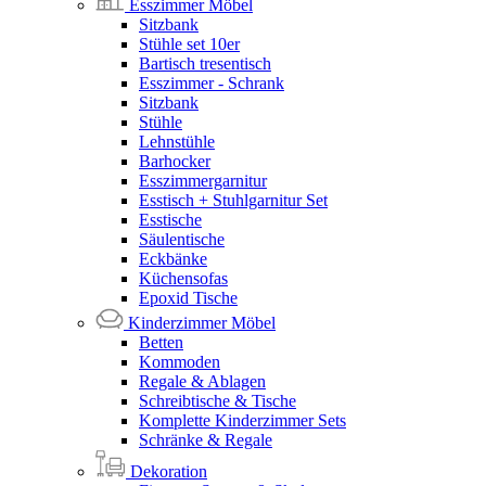
Esszimmer Möbel
Sitzbank
Stühle set 10er
Bartisch tresentisch
Esszimmer - Schrank
Sitzbank
Stühle
Lehnstühle
Barhocker
Esszimmergarnitur
Esstisch + Stuhlgarnitur Set
Esstische
Säulentische
Eckbänke
Küchensofas
Epoxid Tische
Kinderzimmer Möbel
Betten
Kommoden
Regale & Ablagen
Schreibtische & Tische
Komplette Kinderzimmer Sets
Schränke & Regale
Dekoration