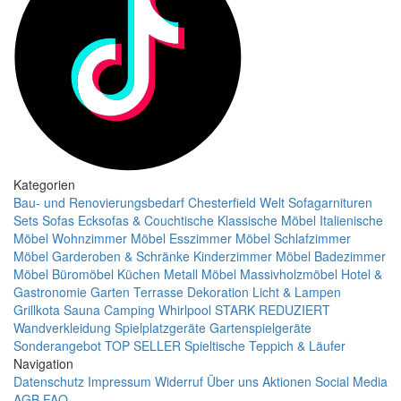
Kategorien
Bau- und Renovierungsbedarf
Chesterfield Welt
Sofagarnituren
Sets
Sofas
Ecksofas & Couchtische
Klassische Möbel
Italienische
Möbel
Wohnzimmer Möbel
Esszimmer Möbel
Schlafzimmer
Möbel
Garderoben & Schränke
Kinderzimmer Möbel
Badezimmer
Möbel
Büromöbel
Küchen
Metall Möbel
Massivholzmöbel
Hotel &
Gastronomie
Garten Terrasse
Dekoration
Licht & Lampen
Grillkota Sauna Camping Whirlpool
STARK REDUZIERT
Wandverkleidung
Spielplatzgeräte Gartenspielgeräte
Sonderangebot
TOP SELLER
Spieltische
Teppich & Läufer
Navigation
Datenschutz
Impressum
Widerruf
Über uns
Aktionen
Social Media
AGB
FAQ