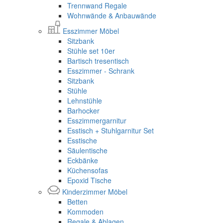
Trennwand Regale
Wohnwände & Anbauwände
Esszimmer Möbel
Sitzbank
Stühle set 10er
Bartisch tresentisch
Esszimmer - Schrank
Sitzbank
Stühle
Lehnstühle
Barhocker
Esszimmergarnitur
Esstisch + Stuhlgarnitur Set
Esstische
Säulentische
Eckbänke
Küchensofas
Epoxid Tische
Kinderzimmer Möbel
Betten
Kommoden
Regale & Ablagen