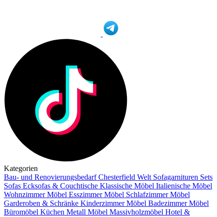
Kategorien
Bau- und Renovierungsbedarf
Chesterfield Welt
Sofagarnituren Sets
Sofas
Ecksofas & Couchtische
Klassische Möbel
Italienische Möbel
Wohnzimmer Möbel
Esszimmer Möbel
Schlafzimmer Möbel
Garderoben & Schränke
Kinderzimmer Möbel
Badezimmer Möbel
Büromöbel
Küchen
Metall Möbel
Massivholzmöbel
Hotel &