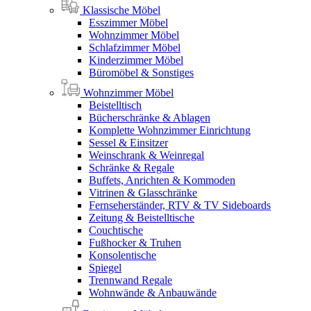
Klassische Möbel
Esszimmer Möbel
Wohnzimmer Möbel
Schlafzimmer Möbel
Kinderzimmer Möbel
Büromöbel & Sonstiges
Wohnzimmer Möbel
Beistelltisch
Bücherschränke & Ablagen
Komplette Wohnzimmer Einrichtung
Sessel & Einsitzer
Weinschrank & Weinregal
Schränke & Regale
Buffets, Anrichten & Kommoden
Vitrinen & Glasschränke
Fernseherständer, RTV & TV Sideboards
Zeitung & Beistelltische
Couchtische
Fußhocker & Truhen
Konsolentische
Spiegel
Trennwand Regale
Wohnwände & Anbauwände