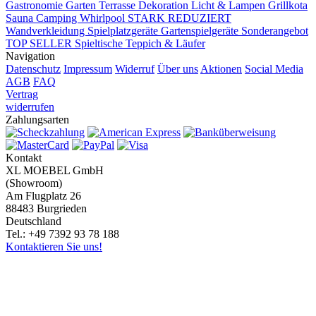
Gastronomie
Garten Terrasse
Dekoration
Licht & Lampen
Grillkota
Sauna Camping Whirlpool
STARK REDUZIERT
Wandverkleidung
Spielplatzgeräte Gartenspielgeräte
Sonderangebot
TOP SELLER
Spieltische
Teppich & Läufer
Navigation
Datenschutz
Impressum
Widerruf
Über uns
Aktionen
Social Media
AGB
FAQ
Vertrag
widerrufen
Zahlungsarten
Kontakt
XL MOEBEL GmbH
(Showroom)
Am Flugplatz 26
88483 Burgrieden
Deutschland
Tel.: +49 7392 93 78 188
Kontaktieren Sie uns!