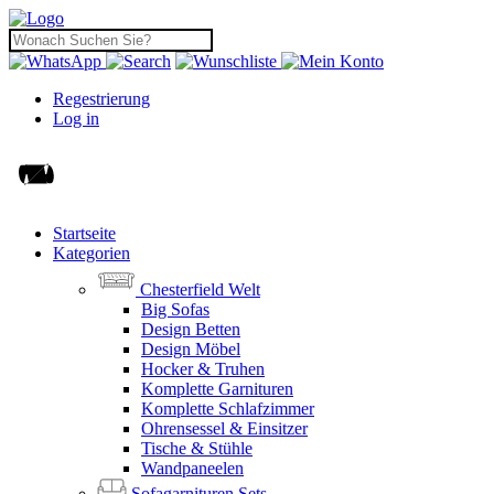
Regestrierung
Log in
Startseite
Kategorien
Chesterfield Welt
Big Sofas
Design Betten
Design Möbel
Hocker & Truhen
Komplette Garnituren
Komplette Schlafzimmer
Ohrensessel & Einsitzer
Tische & Stühle
Wandpaneelen
Sofagarnituren Sets