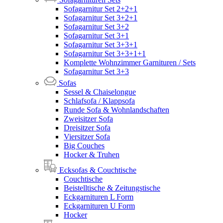
Sofagarnitur Set 2+2+1
Sofagarnitur Set 3+2+1
Sofagarnitur Set 3+2
Sofagarnitur Set 3+1
Sofagarnitur Set 3+3+1
Sofagarnitur Set 3+3+1+1
Komplette Wohnzimmer Garnituren / Sets
Sofagarnitur Set 3+3
Sofas
Sessel & Chaiselongue
Schlafsofa / Klappsofa
Runde Sofa & Wohnlandschaften
Zweisitzer Sofa
Dreisitzer Sofa
Viersitzer Sofa
Big Couches
Hocker & Truhen
Ecksofas & Couchtische
Couchtische
Beistelltische & Zeitungstische
Eckgarnituren L Form
Eckgarnituren U Form
Hocker