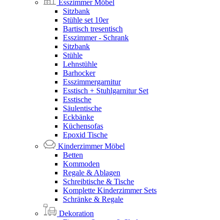
Esszimmer Möbel
Sitzbank
Stühle set 10er
Bartisch tresentisch
Esszimmer - Schrank
Sitzbank
Stühle
Lehnstühle
Barhocker
Esszimmergarnitur
Esstisch + Stuhlgarnitur Set
Esstische
Säulentische
Eckbänke
Küchensofas
Epoxid Tische
Kinderzimmer Möbel
Betten
Kommoden
Regale & Ablagen
Schreibtische & Tische
Komplette Kinderzimmer Sets
Schränke & Regale
Dekoration