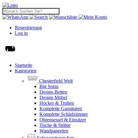
Regestrierung
Log in
Startseite
Kategorien
Chesterfield Welt
Big Sofas
Design Betten
Design Möbel
Hocker & Truhen
Komplette Garnituren
Komplette Schlafzimmer
Ohrensessel & Einsitzer
Tische & Stühle
Wandpaneelen
Sofagarnituren Sets