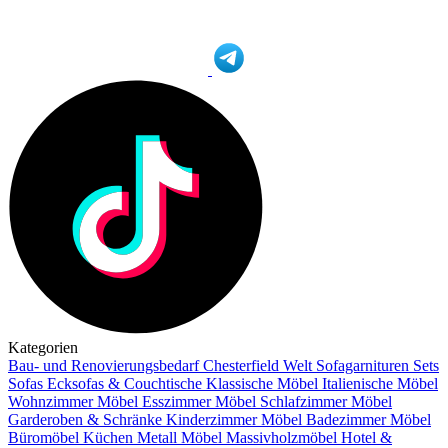
Kategorien
Bau- und Renovierungsbedarf
Chesterfield Welt
Sofagarnituren Sets
Sofas
Ecksofas & Couchtische
Klassische Möbel
Italienische Möbel
Wohnzimmer Möbel
Esszimmer Möbel
Schlafzimmer Möbel
Garderoben & Schränke
Kinderzimmer Möbel
Badezimmer Möbel
Büromöbel
Küchen
Metall Möbel
Massivholzmöbel
Hotel &