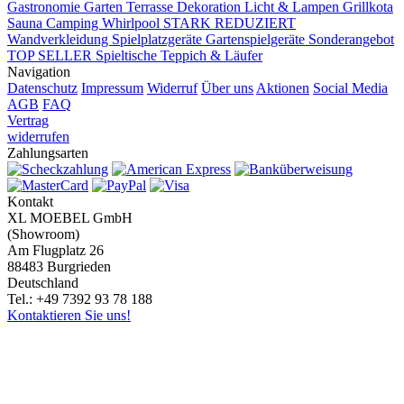
Gastronomie
Garten Terrasse
Dekoration
Licht & Lampen
Grillkota
Sauna Camping Whirlpool
STARK REDUZIERT
Wandverkleidung
Spielplatzgeräte Gartenspielgeräte
Sonderangebot
TOP SELLER
Spieltische
Teppich & Läufer
Navigation
Datenschutz
Impressum
Widerruf
Über uns
Aktionen
Social Media
AGB
FAQ
Vertrag
widerrufen
Zahlungsarten
Kontakt
XL MOEBEL GmbH
(Showroom)
Am Flugplatz 26
88483 Burgrieden
Deutschland
Tel.: +49 7392 93 78 188
Kontaktieren Sie uns!