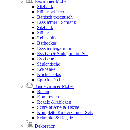
Esszimmer Möbel
Sitzbank
Stühle set 10er
Bartisch tresentisch
Esszimmer - Schrank
Sitzbank
Stühle
Lehnstühle
Barhocker
Esszimmergarnitur
Esstisch + Stuhlgarnitur Set
Esstische
Säulentische
Eckbänke
Küchensofas
Epoxid Tische
Kinderzimmer Möbel
Betten
Kommoden
Regale & Ablagen
Schreibtische & Tische
Komplette Kinderzimmer Sets
Schränke & Regale
Dekoration