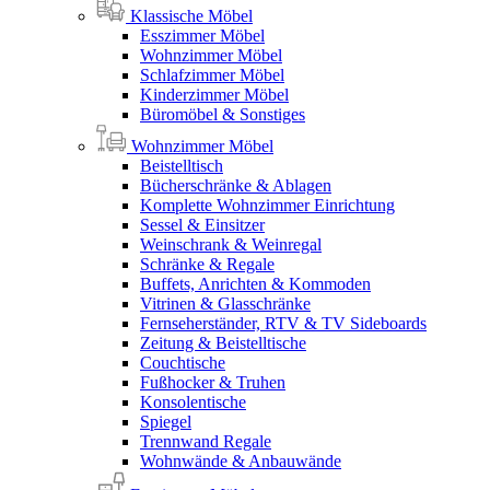
Klassische Möbel
Esszimmer Möbel
Wohnzimmer Möbel
Schlafzimmer Möbel
Kinderzimmer Möbel
Büromöbel & Sonstiges
Wohnzimmer Möbel
Beistelltisch
Bücherschränke & Ablagen
Komplette Wohnzimmer Einrichtung
Sessel & Einsitzer
Weinschrank & Weinregal
Schränke & Regale
Buffets, Anrichten & Kommoden
Vitrinen & Glasschränke
Fernseherständer, RTV & TV Sideboards
Zeitung & Beistelltische
Couchtische
Fußhocker & Truhen
Konsolentische
Spiegel
Trennwand Regale
Wohnwände & Anbauwände