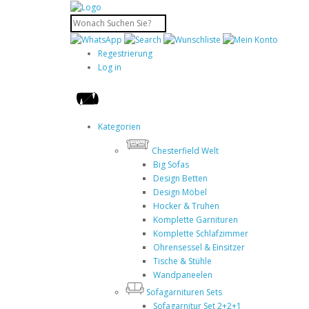
Regestrierung
Log in
Kategorien
Chesterfield Welt
Big Sofas
Design Betten
Design Möbel
Hocker & Truhen
Komplette Garnituren
Komplette Schlafzimmer
Ohrensessel & Einsitzer
Tische & Stühle
Wandpaneelen
Sofagarnituren Sets
Sofagarnitur Set 2+2+1