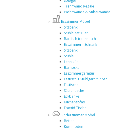
Spiegel
Trennwand Regale
Wohnwände & Anbauwände
Esszimmer Möbel
Sitzbank
Stühle set 10er
Bartisch tresentisch
Esszimmer - Schrank
Sitzbank
Stühle
Lehnstühle
Barhocker
Esszimmergarnitur
Esstisch + Stuhlgarnitur Set
Esstische
Säulentische
Eckbänke
Küchensofas
Epoxid Tische
Kinderzimmer Möbel
Betten
Kommoden