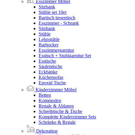
Esszimmer Möbel
Sitzbank
Stühle set 10er
Bartisch tresentisch
Esszimmer - Schrank
Sitzbank
Stühle
Lehnstühle
Barhocker
Esszimmergarnitur
Esstisch + Stuhlgarnitur Set
Esstische
Säulentische
Eckbänke
Küchensofas
Epoxid Tische
Kinderzimmer Möbel
Betten
Kommoden
Regale & Ablagen
Schreibtische & Tische
Komplette Kinderzimmer Sets
Schränke & Regale
Dekoration