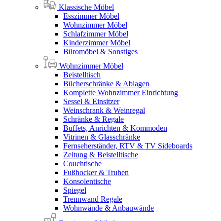
Klassische Möbel
Esszimmer Möbel
Wohnzimmer Möbel
Schlafzimmer Möbel
Kinderzimmer Möbel
Büromöbel & Sonstiges
Wohnzimmer Möbel
Beistelltisch
Bücherschränke & Ablagen
Komplette Wohnzimmer Einrichtung
Sessel & Einsitzer
Weinschrank & Weinregal
Schränke & Regale
Buffets, Anrichten & Kommoden
Vitrinen & Glasschränke
Fernseherständer, RTV & TV Sideboards
Zeitung & Beistelltische
Couchtische
Fußhocker & Truhen
Konsolentische
Spiegel
Trennwand Regale
Wohnwände & Anbauwände