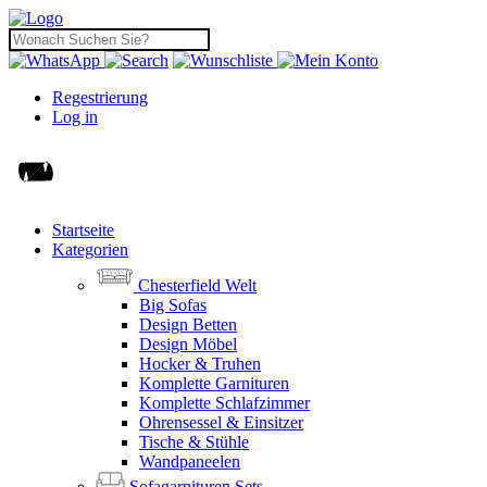
Regestrierung
Log in
Startseite
Kategorien
Chesterfield Welt
Big Sofas
Design Betten
Design Möbel
Hocker & Truhen
Komplette Garnituren
Komplette Schlafzimmer
Ohrensessel & Einsitzer
Tische & Stühle
Wandpaneelen
Sofagarnituren Sets