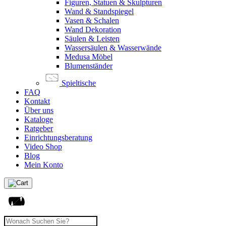
Figuren, Statuen & Skulpturen
Wand & Standspiegel
Vasen & Schalen
Wand Dekoration
Säulen & Leisten
Wassersäulen & Wasserwände
Medusa Möbel
Blumenständer
Spieltische
FAQ
Kontakt
Über uns
Kataloge
Ratgeber
Einrichtungsberatung
Video Shop
Blog
Mein Konto