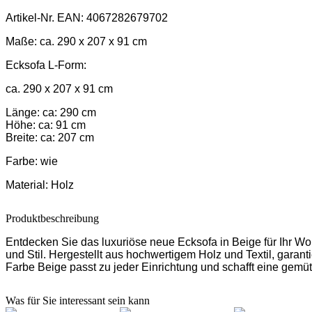
Artikel-Nr.
EAN: 4067282679702
Maße:
ca. 290 x 207 x 91 cm
Ecksofa L-Form:
ca. 290 x 207 x 91 cm
Länge: ca: 290 cm
Höhe: ca: 91 cm
Breite: ca: 207 cm
Farbe:
wie
Material:
Holz
Produktbeschreibung
Entdecken Sie das luxuriöse neue Ecksofa in Beige für Ihr W
und Stil. Hergestellt aus hochwertigem Holz und Textil, garan
Farbe Beige passt zu jeder Einrichtung und schafft eine gem
Was für Sie interessant sein kann