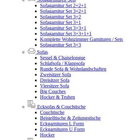
Sofagarnitur Set 2+2+1
Sofagarnitur Set 3+2+1
Sofagarnitur Set 3+2
Sofagarnitur Set 3+1
Sofagarnitur Set 3+3+1
Sofagarnitur Set 3+3+1+1
Komplette Wohnzimmer Garnituren / Sets
Sofagarnitur Set 3+3
Sofas
Sessel & Chaiselongue
Schlafsofa / Klappsofa
Runde Sofa & Wohnlandschaften
Zweisitzer Sofa
Dreisitzer Sofa
Viersitzer Sofa
Big Couches
Hocker & Truhen
Ecksofas & Couchtische
Couchtische
Beistelltische & Zeitungstische
Eckgarnituren L Form
Eckgarnituren U Form
Hocker