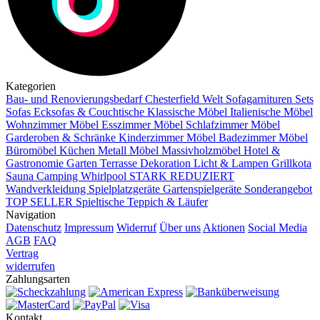
Kategorien
Bau- und Renovierungsbedarf
Chesterfield Welt
Sofagarnituren Sets
Sofas
Ecksofas & Couchtische
Klassische Möbel
Italienische Möbel
Wohnzimmer Möbel
Esszimmer Möbel
Schlafzimmer Möbel
Garderoben & Schränke
Kinderzimmer Möbel
Badezimmer Möbel
Büromöbel
Küchen
Metall Möbel
Massivholzmöbel
Hotel &
Gastronomie
Garten Terrasse
Dekoration
Licht & Lampen
Grillkota
Sauna Camping Whirlpool
STARK REDUZIERT
Wandverkleidung
Spielplatzgeräte Gartenspielgeräte
Sonderangebot
TOP SELLER
Spieltische
Teppich & Läufer
Navigation
Datenschutz
Impressum
Widerruf
Über uns
Aktionen
Social Media
AGB
FAQ
Vertrag
widerrufen
Zahlungsarten
Kontakt