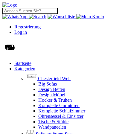
Regestrierung
Log in
Startseite
Kategorien
Chesterfield Welt
Big Sofas
Design Betten
Design Möbel
Hocker & Truhen
Komplette Garnituren
Komplette Schlafzimmer
Ohrensessel & Einsitzer
Tische & Stühle
Wandpaneelen
Sofagarnituren Sets