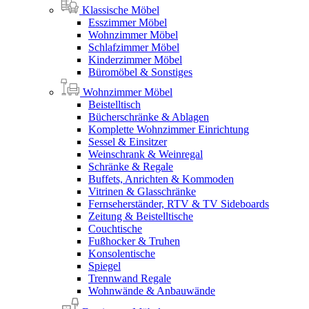
Klassische Möbel
Esszimmer Möbel
Wohnzimmer Möbel
Schlafzimmer Möbel
Kinderzimmer Möbel
Büromöbel & Sonstiges
Wohnzimmer Möbel
Beistelltisch
Bücherschränke & Ablagen
Komplette Wohnzimmer Einrichtung
Sessel & Einsitzer
Weinschrank & Weinregal
Schränke & Regale
Buffets, Anrichten & Kommoden
Vitrinen & Glasschränke
Fernseherständer, RTV & TV Sideboards
Zeitung & Beistelltische
Couchtische
Fußhocker & Truhen
Konsolentische
Spiegel
Trennwand Regale
Wohnwände & Anbauwände