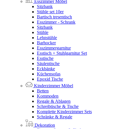
Esszimmer Möbel
Sitzbank
Stühle set 10er
Bartisch tresentisch
Esszimmer - Schrank
Sitzbank
Stühle
Lehnstühle
Barhocker
Esszimmergarnitur
Esstisch + Stuhlgarnitur Set
Esstische
Säulentische
Eckbänke
Küchensofas
Epoxid Tische
Kinderzimmer Möbel
Betten
Kommoden
Regale & Ablagen
Schreibtische & Tische
Komplette Kinderzimmer Sets
Schränke & Regale
Dekoration