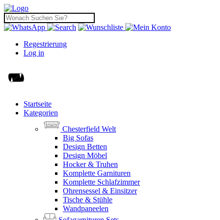
Regestrierung
Log in
Startseite
Kategorien
Chesterfield Welt
Big Sofas
Design Betten
Design Möbel
Hocker & Truhen
Komplette Garnituren
Komplette Schlafzimmer
Ohrensessel & Einsitzer
Tische & Stühle
Wandpaneelen
Sofagarnituren Sets