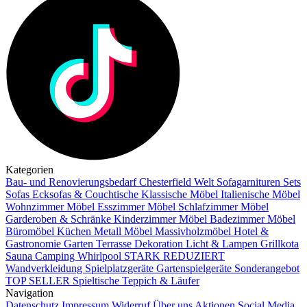
Kategorien
Bau- und Renovierungsbedarf
Chesterfield Welt
Sofagarnituren Sets
Sofas
Ecksofas & Couchtische
Klassische Möbel
Italienische Möbel
Wohnzimmer Möbel
Esszimmer Möbel
Schlafzimmer Möbel
Garderoben & Schränke
Kinderzimmer Möbel
Badezimmer Möbel
Büromöbel
Küchen
Metall Möbel
Massivholzmöbel
Hotel &
Gastronomie
Garten Terrasse
Dekoration
Licht & Lampen
Grillkota
Sauna Camping Whirlpool
STARK REDUZIERT
Wandverkleidung
Spielplatzgeräte Gartenspielgeräte
Sonderangebot
TOP SELLER
Spieltische
Teppich & Läufer
Navigation
Datenschutz
Impressum
Widerruf
Über uns
Aktionen
Social Media