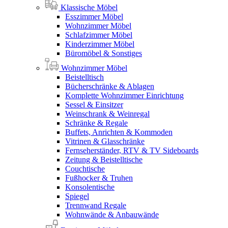
Klassische Möbel
Esszimmer Möbel
Wohnzimmer Möbel
Schlafzimmer Möbel
Kinderzimmer Möbel
Büromöbel & Sonstiges
Wohnzimmer Möbel
Beistelltisch
Bücherschränke & Ablagen
Komplette Wohnzimmer Einrichtung
Sessel & Einsitzer
Weinschrank & Weinregal
Schränke & Regale
Buffets, Anrichten & Kommoden
Vitrinen & Glasschränke
Fernseherständer, RTV & TV Sideboards
Zeitung & Beistelltische
Couchtische
Fußhocker & Truhen
Konsolentische
Spiegel
Trennwand Regale
Wohnwände & Anbauwände