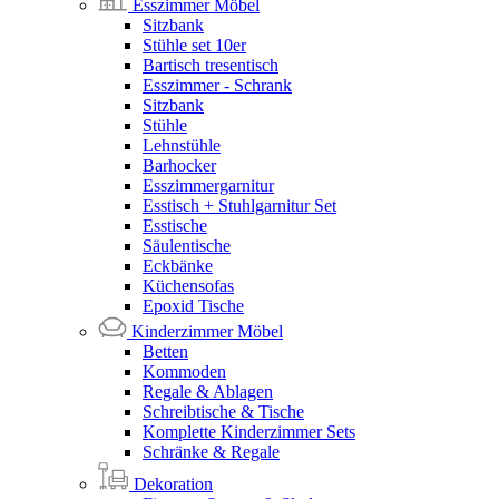
Esszimmer Möbel
Sitzbank
Stühle set 10er
Bartisch tresentisch
Esszimmer - Schrank
Sitzbank
Stühle
Lehnstühle
Barhocker
Esszimmergarnitur
Esstisch + Stuhlgarnitur Set
Esstische
Säulentische
Eckbänke
Küchensofas
Epoxid Tische
Kinderzimmer Möbel
Betten
Kommoden
Regale & Ablagen
Schreibtische & Tische
Komplette Kinderzimmer Sets
Schränke & Regale
Dekoration