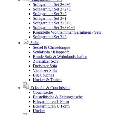
Sofagarnitur Set 2+2+1
Sofagarnitur Set 3+2+1
Sofagarnitur Set 3+2
Sofagarnitur Set 3+1
Sofagarnitur Set 3+3+1
Sofagarnitur Set 3+3+1+1
Komplette Wohnzimmer Garnituren / Sets
Sofagarnitur Set 3+3
Sofas
Sessel & Chaiselongue
Schlafsofa / Klappsofa
Runde Sofa & Wohnlandschaften
Zweisitzer Sofa
Dreisitzer Sofa
Viersitzer Sofa
Big Couches
Hocker & Truhen
Ecksofas & Couchtische
Couchtische
Beistelltische & Zeitungstische
Eckgarnituren L Form
Eckgarnituren U Form
Hocker