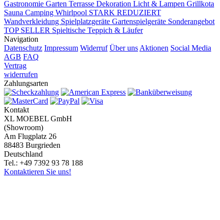
Gastronomie
Garten Terrasse
Dekoration
Licht & Lampen
Grillkota
Sauna Camping Whirlpool
STARK REDUZIERT
Wandverkleidung
Spielplatzgeräte Gartenspielgeräte
Sonderangebot
TOP SELLER
Spieltische
Teppich & Läufer
Navigation
Datenschutz
Impressum
Widerruf
Über uns
Aktionen
Social Media
AGB
FAQ
Vertrag
widerrufen
Zahlungsarten
Kontakt
XL MOEBEL GmbH
(Showroom)
Am Flugplatz 26
88483 Burgrieden
Deutschland
Tel.: +49 7392 93 78 188
Kontaktieren Sie uns!