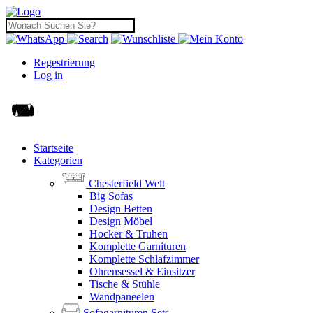
Regestrierung
Log in
Startseite
Kategorien
Chesterfield Welt
Big Sofas
Design Betten
Design Möbel
Hocker & Truhen
Komplette Garnituren
Komplette Schlafzimmer
Ohrensessel & Einsitzer
Tische & Stühle
Wandpaneelen
Sofagarnituren Sets