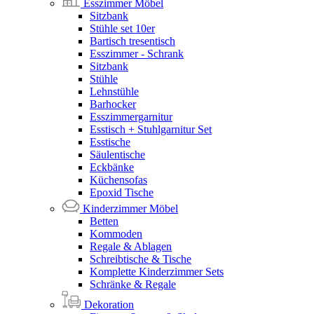
Esszimmer Möbel
Sitzbank
Stühle set 10er
Bartisch tresentisch
Esszimmer - Schrank
Sitzbank
Stühle
Lehnstühle
Barhocker
Esszimmergarnitur
Esstisch + Stuhlgarnitur Set
Esstische
Säulentische
Eckbänke
Küchensofas
Epoxid Tische
Kinderzimmer Möbel
Betten
Kommoden
Regale & Ablagen
Schreibtische & Tische
Komplette Kinderzimmer Sets
Schränke & Regale
Dekoration