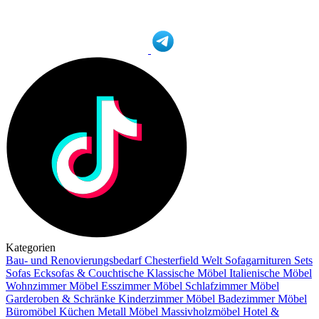
Kategorien
Bau- und Renovierungsbedarf
Chesterfield Welt
Sofagarnituren Sets
Sofas
Ecksofas & Couchtische
Klassische Möbel
Italienische Möbel
Wohnzimmer Möbel
Esszimmer Möbel
Schlafzimmer Möbel
Garderoben & Schränke
Kinderzimmer Möbel
Badezimmer Möbel
Büromöbel
Küchen
Metall Möbel
Massivholzmöbel
Hotel &