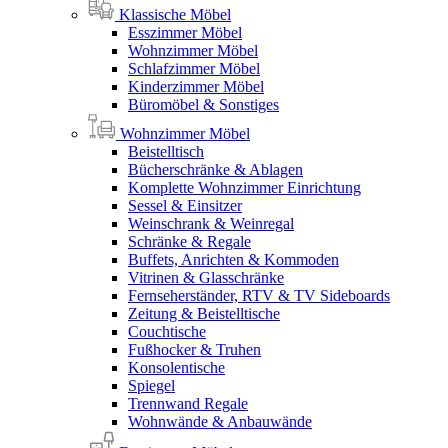
Klassische Möbel
Esszimmer Möbel
Wohnzimmer Möbel
Schlafzimmer Möbel
Kinderzimmer Möbel
Büromöbel & Sonstiges
Wohnzimmer Möbel
Beistelltisch
Bücherschränke & Ablagen
Komplette Wohnzimmer Einrichtung
Sessel & Einsitzer
Weinschrank & Weinregal
Schränke & Regale
Buffets, Anrichten & Kommoden
Vitrinen & Glasschränke
Fernseherständer, RTV & TV Sideboards
Zeitung & Beistelltische
Couchtische
Fußhocker & Truhen
Konsolentische
Spiegel
Trennwand Regale
Wohnwände & Anbauwände