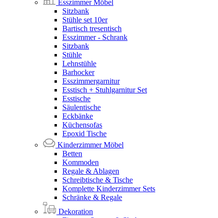
Esszimmer Möbel
Sitzbank
Stühle set 10er
Bartisch tresentisch
Esszimmer - Schrank
Sitzbank
Stühle
Lehnstühle
Barhocker
Esszimmergarnitur
Esstisch + Stuhlgarnitur Set
Esstische
Säulentische
Eckbänke
Küchensofas
Epoxid Tische
Kinderzimmer Möbel
Betten
Kommoden
Regale & Ablagen
Schreibtische & Tische
Komplette Kinderzimmer Sets
Schränke & Regale
Dekoration