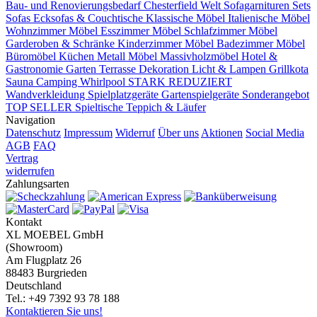
Bau- und Renovierungsbedarf
Chesterfield Welt
Sofagarnituren Sets
Sofas
Ecksofas & Couchtische
Klassische Möbel
Italienische Möbel
Wohnzimmer Möbel
Esszimmer Möbel
Schlafzimmer Möbel
Garderoben & Schränke
Kinderzimmer Möbel
Badezimmer Möbel
Büromöbel
Küchen
Metall Möbel
Massivholzmöbel
Hotel &
Gastronomie
Garten Terrasse
Dekoration
Licht & Lampen
Grillkota
Sauna Camping Whirlpool
STARK REDUZIERT
Wandverkleidung
Spielplatzgeräte Gartenspielgeräte
Sonderangebot
TOP SELLER
Spieltische
Teppich & Läufer
Navigation
Datenschutz
Impressum
Widerruf
Über uns
Aktionen
Social Media
AGB
FAQ
Vertrag
widerrufen
Zahlungsarten
Kontakt
XL MOEBEL GmbH
(Showroom)
Am Flugplatz 26
88483 Burgrieden
Deutschland
Tel.: +49 7392 93 78 188
Kontaktieren Sie uns!