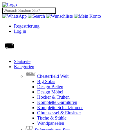
Regestrierung
Log in
Startseite
Kategorien
Chesterfield Welt
Big Sofas
Design Betten
Design Möbel
Hocker & Truhen
Komplette Garnituren
Komplette Schlafzimmer
Ohrensessel & Einsitzer
Tische & Stühle
Wandpaneelen
Sofagarnituren Sets