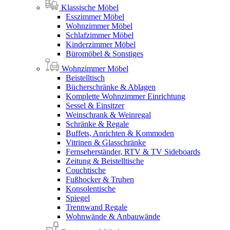
Klassische Möbel
Esszimmer Möbel
Wohnzimmer Möbel
Schlafzimmer Möbel
Kinderzimmer Möbel
Büromöbel & Sonstiges
Wohnzimmer Möbel
Beistelltisch
Bücherschränke & Ablagen
Komplette Wohnzimmer Einrichtung
Sessel & Einsitzer
Weinschrank & Weinregal
Schränke & Regale
Buffets, Anrichten & Kommoden
Vitrinen & Glasschränke
Fernseherständer, RTV & TV Sideboards
Zeitung & Beistelltische
Couchtische
Fußhocker & Truhen
Konsolentische
Spiegel
Trennwand Regale
Wohnwände & Anbauwände