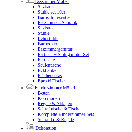
Esszimmer Möbel
Sitzbank
Stühle set 10er
Bartisch tresentisch
Esszimmer - Schrank
Sitzbank
Stühle
Lehnstühle
Barhocker
Esszimmergarnitur
Esstisch + Stuhlgarnitur Set
Esstische
Säulentische
Eckbänke
Küchensofas
Epoxid Tische
Kinderzimmer Möbel
Betten
Kommoden
Regale & Ablagen
Schreibtische & Tische
Komplette Kinderzimmer Sets
Schränke & Regale
Dekoration