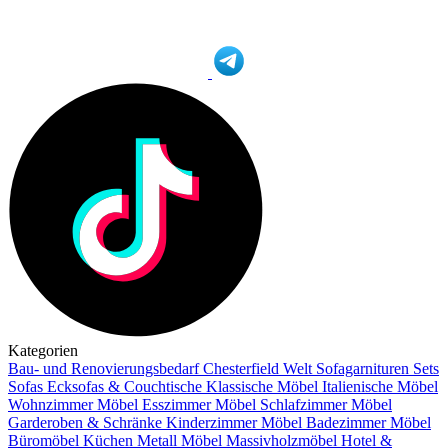
Kategorien
Bau- und Renovierungsbedarf
Chesterfield Welt
Sofagarnituren Sets
Sofas
Ecksofas & Couchtische
Klassische Möbel
Italienische Möbel
Wohnzimmer Möbel
Esszimmer Möbel
Schlafzimmer Möbel
Garderoben & Schränke
Kinderzimmer Möbel
Badezimmer Möbel
Büromöbel
Küchen
Metall Möbel
Massivholzmöbel
Hotel &