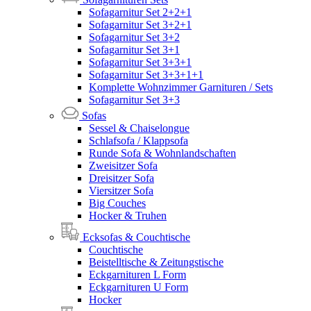
Sofagarnitur Set 2+2+1
Sofagarnitur Set 3+2+1
Sofagarnitur Set 3+2
Sofagarnitur Set 3+1
Sofagarnitur Set 3+3+1
Sofagarnitur Set 3+3+1+1
Komplette Wohnzimmer Garnituren / Sets
Sofagarnitur Set 3+3
Sofas
Sessel & Chaiselongue
Schlafsofa / Klappsofa
Runde Sofa & Wohnlandschaften
Zweisitzer Sofa
Dreisitzer Sofa
Viersitzer Sofa
Big Couches
Hocker & Truhen
Ecksofas & Couchtische
Couchtische
Beistelltische & Zeitungstische
Eckgarnituren L Form
Eckgarnituren U Form
Hocker