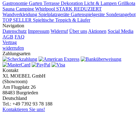
Gastronomie
Garten Terrasse
Dekoration
Licht & Lampen
Grillkota
Sauna Camping Whirlpool
STARK REDUZIERT
Wandverkleidung
Spielplatzgeräte Gartenspielgeräte
Sonderangebot
TOP SELLER
Spieltische
Teppich & Läufer
Navigation
Datenschutz
Impressum
Widerruf
Über uns
Aktionen
Social Media
AGB
FAQ
Vertrag
widerrufen
Zahlungsarten
Kontakt
XL MOEBEL GmbH
(Showroom)
Am Flugplatz 26
88483 Burgrieden
Deutschland
Tel.: +49 7392 93 78 188
Kontaktieren Sie uns!