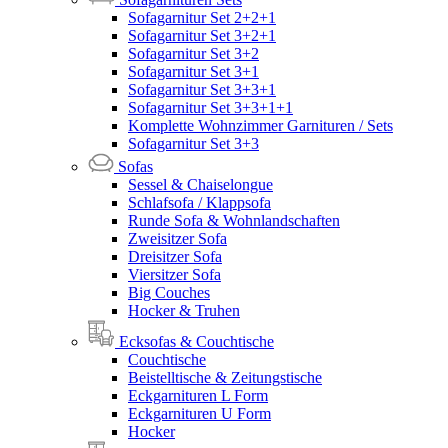
Sofagarnitur Set 2+2+1
Sofagarnitur Set 3+2+1
Sofagarnitur Set 3+2
Sofagarnitur Set 3+1
Sofagarnitur Set 3+3+1
Sofagarnitur Set 3+3+1+1
Komplette Wohnzimmer Garnituren / Sets
Sofagarnitur Set 3+3
Sofas
Sessel & Chaiselongue
Schlafsofa / Klappsofa
Runde Sofa & Wohnlandschaften
Zweisitzer Sofa
Dreisitzer Sofa
Viersitzer Sofa
Big Couches
Hocker & Truhen
Ecksofas & Couchtische
Couchtische
Beistelltische & Zeitungstische
Eckgarnituren L Form
Eckgarnituren U Form
Hocker