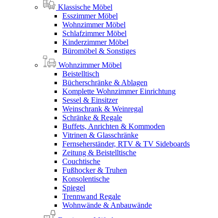
Klassische Möbel
Esszimmer Möbel
Wohnzimmer Möbel
Schlafzimmer Möbel
Kinderzimmer Möbel
Büromöbel & Sonstiges
Wohnzimmer Möbel
Beistelltisch
Bücherschränke & Ablagen
Komplette Wohnzimmer Einrichtung
Sessel & Einsitzer
Weinschrank & Weinregal
Schränke & Regale
Buffets, Anrichten & Kommoden
Vitrinen & Glasschränke
Fernseherständer, RTV & TV Sideboards
Zeitung & Beistelltische
Couchtische
Fußhocker & Truhen
Konsolentische
Spiegel
Trennwand Regale
Wohnwände & Anbauwände