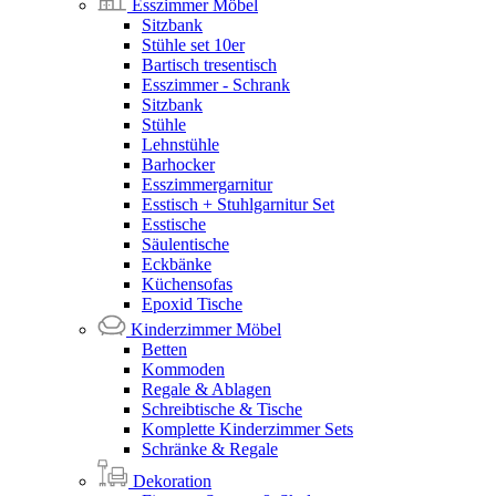
Esszimmer Möbel
Sitzbank
Stühle set 10er
Bartisch tresentisch
Esszimmer - Schrank
Sitzbank
Stühle
Lehnstühle
Barhocker
Esszimmergarnitur
Esstisch + Stuhlgarnitur Set
Esstische
Säulentische
Eckbänke
Küchensofas
Epoxid Tische
Kinderzimmer Möbel
Betten
Kommoden
Regale & Ablagen
Schreibtische & Tische
Komplette Kinderzimmer Sets
Schränke & Regale
Dekoration