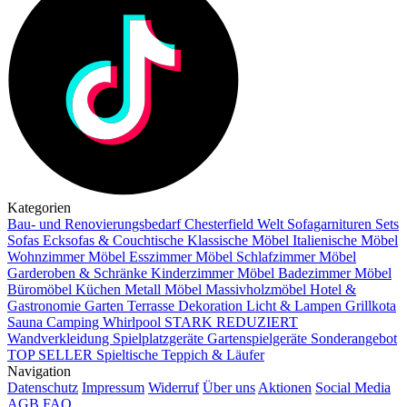
Kategorien
Bau- und Renovierungsbedarf
Chesterfield Welt
Sofagarnituren Sets
Sofas
Ecksofas & Couchtische
Klassische Möbel
Italienische Möbel
Wohnzimmer Möbel
Esszimmer Möbel
Schlafzimmer Möbel
Garderoben & Schränke
Kinderzimmer Möbel
Badezimmer Möbel
Büromöbel
Küchen
Metall Möbel
Massivholzmöbel
Hotel &
Gastronomie
Garten Terrasse
Dekoration
Licht & Lampen
Grillkota
Sauna Camping Whirlpool
STARK REDUZIERT
Wandverkleidung
Spielplatzgeräte Gartenspielgeräte
Sonderangebot
TOP SELLER
Spieltische
Teppich & Läufer
Navigation
Datenschutz
Impressum
Widerruf
Über uns
Aktionen
Social Media
AGB
FAQ