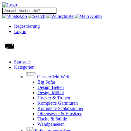
Regestrierung
Log in
Startseite
Kategorien
Chesterfield Welt
Big Sofas
Design Betten
Design Möbel
Hocker & Truhen
Komplette Garnituren
Komplette Schlafzimmer
Ohrensessel & Einsitzer
Tische & Stühle
Wandpaneelen
Sofagarnituren Sets