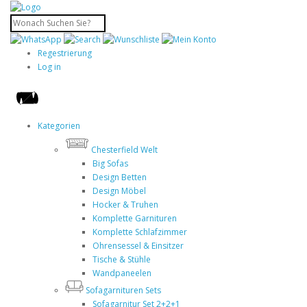
Regestrierung
Log in
Kategorien
Chesterfield Welt
Big Sofas
Design Betten
Design Möbel
Hocker & Truhen
Komplette Garnituren
Komplette Schlafzimmer
Ohrensessel & Einsitzer
Tische & Stühle
Wandpaneelen
Sofagarnituren Sets
Sofagarnitur Set 2+2+1