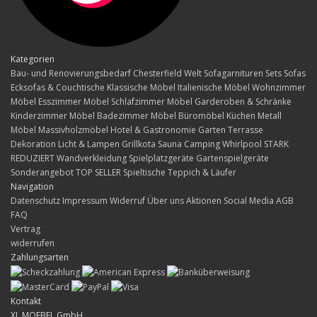
Kategorien
Bau- und Renovierungsbedarf
Chesterfield Welt
Sofagarnituren Sets
Sofas
Ecksofas & Couchtische
Klassische Möbel
Italienische Möbel
Wohnzimmer
Möbel
Esszimmer Möbel
Schlafzimmer Möbel
Garderoben & Schränke
Kinderzimmer Möbel
Badezimmer Möbel
Büromöbel
Küchen
Metall
Möbel
Massivholzmöbel
Hotel & Gastronomie
Garten Terrasse
Dekoration
Licht & Lampen
Grillkota Sauna Camping Whirlpool
STARK
REDUZIERT
Wandverkleidung
Spielplatzgeräte Gartenspielgeräte
Sonderangebot
TOP SELLER
Spieltische
Teppich & Läufer
Navigation
Datenschutz
Impressum
Widerruf
Über uns
Aktionen
Social Media
AGB
FAQ
Vertrag
widerrufen
Zahlungsarten
Kontakt
XL MOEBEL GmbH