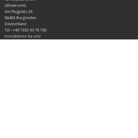
(Showroom)
Am Flugplatz 26
88483 Burgrieden
Deutschland
Tel.: +49 7392 93 78 188
Kontaktieren Sie uns!