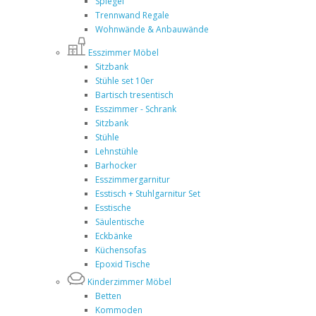
Spiegel
Trennwand Regale
Wohnwände & Anbauwände
Esszimmer Möbel
Sitzbank
Stühle set 10er
Bartisch tresentisch
Esszimmer - Schrank
Sitzbank
Stühle
Lehnstühle
Barhocker
Esszimmergarnitur
Esstisch + Stuhlgarnitur Set
Esstische
Säulentische
Eckbänke
Küchensofas
Epoxid Tische
Kinderzimmer Möbel
Betten
Kommoden