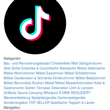
Kategorien
Bau- und Renovierungsbedarf
Chesterfield Welt
Sofagarnituren
Sets
Sofas
Ecksofas & Couchtische
Klassische Möbel
Italienische
Möbel
Wohnzimmer Möbel
Esszimmer Möbel
Schlafzimmer
Möbel
Garderoben & Schränke
Kinderzimmer Möbel
Badezimmer
Möbel
Büromöbel
Küchen
Metall Möbel
Massivholzmöbel
Hotel &
Gastronomie
Garten Terrasse
Dekoration
Licht & Lampen
Grillkota Sauna Camping Whirlpool
STARK REDUZIERT
Wandverkleidung
Spielplatzgeräte Gartenspielgeräte
Sonderangebot
TOP SELLER
Spieltische
Teppich & Läufer
Navigation