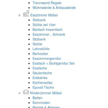
Trennwand Regale
Wohnwände & Anbauwände
Esszimmer Möbel
Sitzbank
Stühle set 10er
Bartisch tresentisch
Esszimmer - Schrank
Sitzbank
Stühle
Lehnstühle
Barhocker
Esszimmergarnitur
Esstisch + Stuhlgarnitur Set
Esstische
Säulentische
Eckbänke
Küchensofas
Epoxid Tische
Kinderzimmer Möbel
Betten
Kommoden
Regale & Ablagen