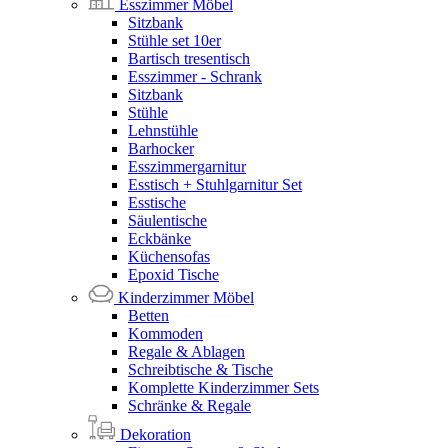
Esszimmer Möbel
Sitzbank
Stühle set 10er
Bartisch tresentisch
Esszimmer - Schrank
Sitzbank
Stühle
Lehnstühle
Barhocker
Esszimmergarnitur
Esstisch + Stuhlgarnitur Set
Esstische
Säulentische
Eckbänke
Küchensofas
Epoxid Tische
Kinderzimmer Möbel
Betten
Kommoden
Regale & Ablagen
Schreibtische & Tische
Komplette Kinderzimmer Sets
Schränke & Regale
Dekoration