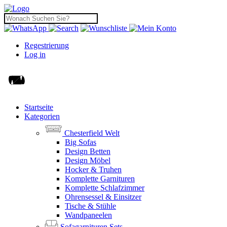
Regestrierung
Log in
Startseite
Kategorien
Chesterfield Welt
Big Sofas
Design Betten
Design Möbel
Hocker & Truhen
Komplette Garnituren
Komplette Schlafzimmer
Ohrensessel & Einsitzer
Tische & Stühle
Wandpaneelen
Sofagarnituren Sets