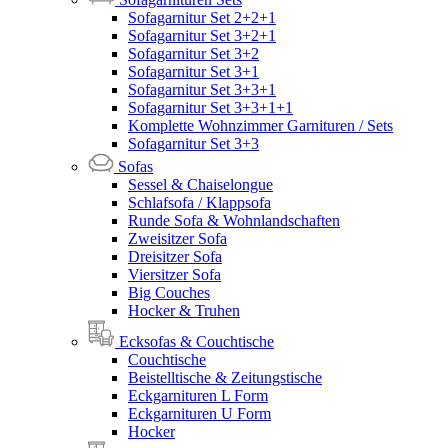
Sofagarnitur Set 2+2+1
Sofagarnitur Set 3+2+1
Sofagarnitur Set 3+2
Sofagarnitur Set 3+1
Sofagarnitur Set 3+3+1
Sofagarnitur Set 3+3+1+1
Komplette Wohnzimmer Garnituren / Sets
Sofagarnitur Set 3+3
Sofas
Sessel & Chaiselongue
Schlafsofa / Klappsofa
Runde Sofa & Wohnlandschaften
Zweisitzer Sofa
Dreisitzer Sofa
Viersitzer Sofa
Big Couches
Hocker & Truhen
Ecksofas & Couchtische
Couchtische
Beistelltische & Zeitungstische
Eckgarnituren L Form
Eckgarnituren U Form
Hocker