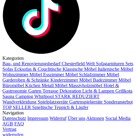
Kategorien
Bau- und Renovierungsbedarf
Chesterfield Welt
Sofagarnituren Sets
Sofas
Ecksofas & Couchtische
Klassische Möbel
Italienische Möbel
Wohnzimmer Möbel
Esszimmer Möbel
Schlafzimmer Möbel
Garderoben & Schränke
Kinderzimmer Möbel
Badezimmer Möbel
Büromöbel
Küchen
Metall Möbel
Massivholzmöbel
Hotel &
Gastronomie
Garten Terrasse
Dekoration
Licht & Lampen
Grillkota
Sauna Camping Whirlpool
STARK REDUZIERT
Wandverkleidung
Spielplatzgeräte Gartenspielgeräte
Sonderangebot
TOP SELLER
Spieltische
Teppich & Läufer
Navigation
Datenschutz
Impressum
Widerruf
Über uns
Aktionen
Social Media
AGB
FAQ
Vertrag
widerrufen