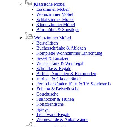
Klassische Möbel
Esszimmer Möbel
Wohnzimmer Möbel
Schlafzimmer Möbel
Kinderzimmer Möbel
Büromöbel & Sonstiges
Wohnzimmer Möbel
Beistelltisch
Bücherschränke & Ablagen
Komplette Wohnzimmer Einrichtung
Sessel & Einsitzer
Weinschrank & Weinregal
Schränke & Regale
Buffets, Anrichten & Kommoden
Vitrinen & Glasschränke
Fernseherständer, RTV & TV Sideboards
Zeitung & Beistelltische
Couchtische
Fußhocker & Truhen
Konsolentische
Spiegel
Trennwand Regale
Wohnwände & Anbauwände