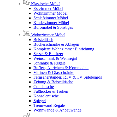
Klassische Möbel
Esszimmer Möbel
Wohnzimmer Möbel
Schlafzimmer Möbel
Kinderzimmer Möbel
Büromöbel & Sonstiges
Wohnzimmer Möbel
Beistelltisch
Bücherschränke & Ablagen
Komplette Wohnzimmer Einrichtung
Sessel & Einsitzer
Weinschrank & Weinregal
Schränke & Regale
Buffets, Anrichten & Kommoden
Vitrinen & Glasschränke
Fernseherständer, RTV & TV Sideboards
Zeitung & Beistelltische
Couchtische
Fußhocker & Truhen
Konsolentische
Spiegel
Trennwand Regale
Wohnwände & Anbauwände