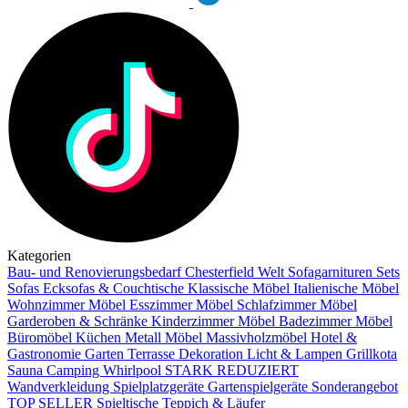
Kategorien
Bau- und Renovierungsbedarf
Chesterfield Welt
Sofagarnituren Sets
Sofas
Ecksofas & Couchtische
Klassische Möbel
Italienische Möbel
Wohnzimmer Möbel
Esszimmer Möbel
Schlafzimmer Möbel
Garderoben & Schränke
Kinderzimmer Möbel
Badezimmer Möbel
Büromöbel
Küchen
Metall Möbel
Massivholzmöbel
Hotel &
Gastronomie
Garten Terrasse
Dekoration
Licht & Lampen
Grillkota
Sauna Camping Whirlpool
STARK REDUZIERT
Wandverkleidung
Spielplatzgeräte Gartenspielgeräte
Sonderangebot
TOP SELLER
Spieltische
Teppich & Läufer