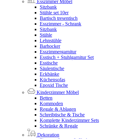
Esszimmer Möbel
Sitzbank
Stühle set 10er
Bartisch tresentisch
Esszimmer - Schrank
Sitzbank
Stühle
Lehnstühle
Barhocker
Esszimmergarnitur
Esstisch + Stuhlgarnitur Set
Esstische
Säulentische
Eckbänke
Küchensofas
Epoxid Tische
Kinderzimmer Möbel
Betten
Kommoden
Regale & Ablagen
Schreibtische & Tische
Komplette Kinderzimmer Sets
Schränke & Regale
Dekoration