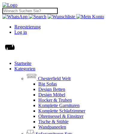
Regestrierung
Log in
Startseite
Kategorien
Chesterfield Welt
Big Sofas
Design Betten
Design Möbel
Hocker & Truhen
Komplette Garnituren
Komplette Schlafzimmer
Ohrensessel & Einsitzer
Tische & Stühle
Wandpaneelen
Sofagarnituren Sets