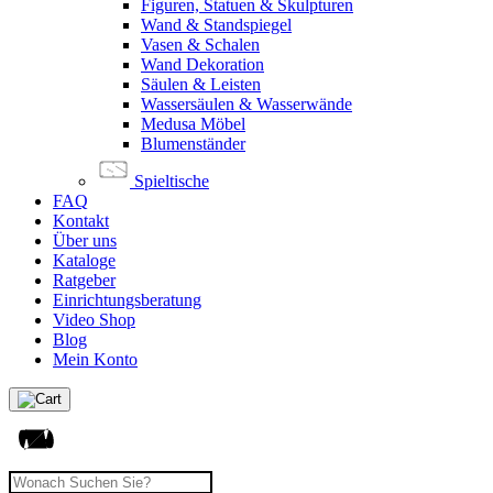
Figuren, Statuen & Skulpturen
Wand & Standspiegel
Vasen & Schalen
Wand Dekoration
Säulen & Leisten
Wassersäulen & Wasserwände
Medusa Möbel
Blumenständer
Spieltische
FAQ
Kontakt
Über uns
Kataloge
Ratgeber
Einrichtungsberatung
Video Shop
Blog
Mein Konto