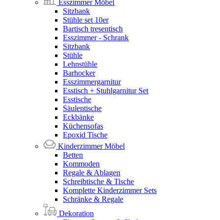
Esszimmer Möbel
Sitzbank
Stühle set 10er
Bartisch tresentisch
Esszimmer - Schrank
Sitzbank
Stühle
Lehnstühle
Barhocker
Esszimmergarnitur
Esstisch + Stuhlgarnitur Set
Esstische
Säulentische
Eckbänke
Küchensofas
Epoxid Tische
Kinderzimmer Möbel
Betten
Kommoden
Regale & Ablagen
Schreibtische & Tische
Komplette Kinderzimmer Sets
Schränke & Regale
Dekoration