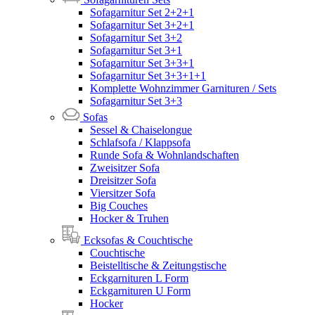
Sofagarnitur Set 2+2+1
Sofagarnitur Set 3+2+1
Sofagarnitur Set 3+2
Sofagarnitur Set 3+1
Sofagarnitur Set 3+3+1
Sofagarnitur Set 3+3+1+1
Komplette Wohnzimmer Garnituren / Sets
Sofagarnitur Set 3+3
Sofas
Sessel & Chaiselongue
Schlafsofa / Klappsofa
Runde Sofa & Wohnlandschaften
Zweisitzer Sofa
Dreisitzer Sofa
Viersitzer Sofa
Big Couches
Hocker & Truhen
Ecksofas & Couchtische
Couchtische
Beistelltische & Zeitungstische
Eckgarnituren L Form
Eckgarnituren U Form
Hocker