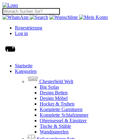
Regestrierung
Log in
Startseite
Kategorien
Chesterfield Welt
Big Sofas
Design Betten
Design Möbel
Hocker & Truhen
Komplette Garnituren
Komplette Schlafzimmer
Ohrensessel & Einsitzer
Tische & Stühle
Wandpaneelen
Sofagarnituren Sets