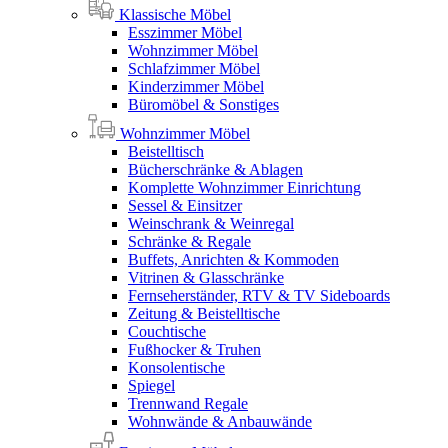
Klassische Möbel
Esszimmer Möbel
Wohnzimmer Möbel
Schlafzimmer Möbel
Kinderzimmer Möbel
Büromöbel & Sonstiges
Wohnzimmer Möbel
Beistelltisch
Bücherschränke & Ablagen
Komplette Wohnzimmer Einrichtung
Sessel & Einsitzer
Weinschrank & Weinregal
Schränke & Regale
Buffets, Anrichten & Kommoden
Vitrinen & Glasschränke
Fernseherständer, RTV & TV Sideboards
Zeitung & Beistelltische
Couchtische
Fußhocker & Truhen
Konsolentische
Spiegel
Trennwand Regale
Wohnwände & Anbauwände