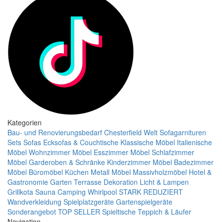
Kategorien
Bau- und Renovierungsbedarf
Chesterfield Welt
Sofagarnituren
Sets
Sofas
Ecksofas & Couchtische
Klassische Möbel
Italienische
Möbel
Wohnzimmer Möbel
Esszimmer Möbel
Schlafzimmer
Möbel
Garderoben & Schränke
Kinderzimmer Möbel
Badezimmer
Möbel
Büromöbel
Küchen
Metall Möbel
Massivholzmöbel
Hotel &
Gastronomie
Garten Terrasse
Dekoration
Licht & Lampen
Grillkota Sauna Camping Whirlpool
STARK REDUZIERT
Wandverkleidung
Spielplatzgeräte Gartenspielgeräte
Sonderangebot
TOP SELLER
Spieltische
Teppich & Läufer
Navigation