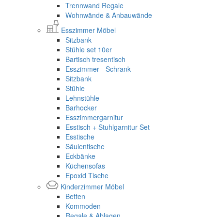
Trennwand Regale
Wohnwände & Anbauwände
Esszimmer Möbel
Sitzbank
Stühle set 10er
Bartisch tresentisch
Esszimmer - Schrank
Sitzbank
Stühle
Lehnstühle
Barhocker
Esszimmergarnitur
Esstisch + Stuhlgarnitur Set
Esstische
Säulentische
Eckbänke
Küchensofas
Epoxid Tische
Kinderzimmer Möbel
Betten
Kommoden
Regale & Ablagen