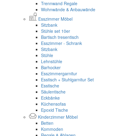
Trennwand Regale
Wohnwände & Anbauwände
Esszimmer Möbel
Sitzbank
Stühle set 10er
Bartisch tresentisch
Esszimmer - Schrank
Sitzbank
Stühle
Lehnstühle
Barhocker
Esszimmergarnitur
Esstisch + Stuhlgarnitur Set
Esstische
Säulentische
Eckbänke
Küchensofas
Epoxid Tische
Kinderzimmer Möbel
Betten
Kommoden
Regale & Ablagen