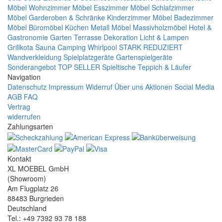
Möbel
Wohnzimmer Möbel
Esszimmer Möbel
Schlafzimmer
Möbel
Garderoben & Schränke
Kinderzimmer Möbel
Badezimmer
Möbel
Büromöbel
Küchen
Metall Möbel
Massivholzmöbel
Hotel &
Gastronomie
Garten Terrasse
Dekoration
Licht & Lampen
Grillkota Sauna Camping Whirlpool
STARK REDUZIERT
Wandverkleidung
Spielplatzgeräte Gartenspielgeräte
Sonderangebot
TOP SELLER
Spieltische
Teppich & Läufer
Navigation
Datenschutz
Impressum
Widerruf
Über uns
Aktionen
Social Media
AGB
FAQ
Vertrag
widerrufen
Zahlungsarten
Kontakt
XL MOEBEL GmbH
(Showroom)
Am Flugplatz 26
88483 Burgrieden
Deutschland
Tel.: +49 7392 93 78 188