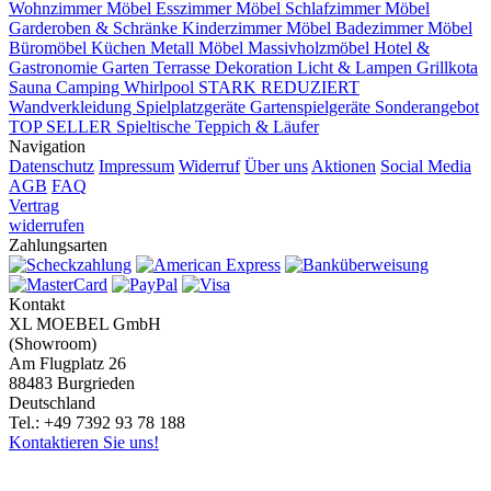
Wohnzimmer Möbel
Esszimmer Möbel
Schlafzimmer Möbel
Garderoben & Schränke
Kinderzimmer Möbel
Badezimmer Möbel
Büromöbel
Küchen
Metall Möbel
Massivholzmöbel
Hotel &
Gastronomie
Garten Terrasse
Dekoration
Licht & Lampen
Grillkota
Sauna Camping Whirlpool
STARK REDUZIERT
Wandverkleidung
Spielplatzgeräte Gartenspielgeräte
Sonderangebot
TOP SELLER
Spieltische
Teppich & Läufer
Navigation
Datenschutz
Impressum
Widerruf
Über uns
Aktionen
Social Media
AGB
FAQ
Vertrag
widerrufen
Zahlungsarten
Kontakt
XL MOEBEL GmbH
(Showroom)
Am Flugplatz 26
88483 Burgrieden
Deutschland
Tel.: +49 7392 93 78 188
Kontaktieren Sie uns!