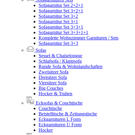
Sofagarnitur Set 2+2+1
Sofagarnitur Set 3+2+1
Sofagarnitur Set 3+2
Sofagarnitur Set 3+1
Sofagarnitur Set 3+3+1
Sofagarnitur Set 3+3+1+1
Komplette Wohnzimmer Garnituren / Sets
Sofagarnitur Set 3+3
Sofas
Sessel & Chaiselongue
Schlafsofa / Klappsofa
Runde Sofa & Wohnlandschaften
Zweisitzer Sofa
Dreisitzer Sofa
Viersitzer Sofa
Big Couches
Hocker & Truhen
Ecksofas & Couchtische
Couchtische
Beistelltische & Zeitungstische
Eckgarnituren L Form
Eckgarnituren U Form
Hocker