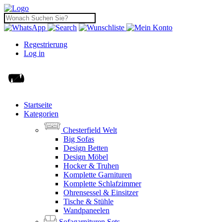
Regestrierung
Log in
Startseite
Kategorien
Chesterfield Welt
Big Sofas
Design Betten
Design Möbel
Hocker & Truhen
Komplette Garnituren
Komplette Schlafzimmer
Ohrensessel & Einsitzer
Tische & Stühle
Wandpaneelen
Sofagarnituren Sets